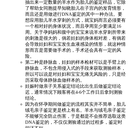
抽出来一定数量的羊水作为胎儿的鉴定样品，它除
了帮助女同胞提早知晓胎儿在子宫内的发育情形，
而且还是用做进行DNA鉴定的其中一种办法。要
想应用胎儿羊水穿刺的方式，就宝妈而言必须要有
一个相对好的身体状况，而且孕周至少要满足16
周。关于孕妈妈和腹中的宝宝来说羊水穿刺所带来
的刺激是很大的，倘若妊妇的身体相对差，有倘若
会导致妊妇和宝宝发生血液感染的情形，就这种情
形而言是需要做手术的，手术还会具有一定的风
险。
第二种是静脉血，妊妇的样本检材可以是手臂上的
静脉血，不包含用侵入式的手段来获取测验样本，
所以可以说是对妊妇和宝宝无痛无风险的，只是经
历采取母体静脉血做样本的。
妊娠时做亲子关系鉴定结论比出生后做鉴定结论
迟，通常情况下顾客将在4-6个工作日后拿到测验
结论。
因为在怀孕期间做鉴定的流程其实并不简单，胎儿
绒毛亲子鉴定更是榜上有名。羊水与绒毛亲子鉴定
不能够完全防止伤害，于是都是不会推荐选取这类
DNA鉴定的，不仅仅测验通过的过程多，鉴定时