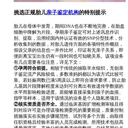
挑选正规胎儿
亲子鉴定机构
的特别提示
胎儿在母体中发育，期间DNA也在不断地完善，在胎盘
细胞中降解为片段。孕期亲子鉴定可对上述讯息作识
别、提取，沿用经国内外认证有效的SNP分型技术，分
析收集到的数据，对胎儿遗传方面的各项特性作概括，
假设父亲的信息也一并作比对，印证有无亲子关系，即
便距离宝宝出生仍有一段时间也可知晓关系。该项业务
有几点需要各位注意，详见下文：
①孕周符合前提。
相较于传统的抽取羊水组织，无创亲
子鉴定流产风险较低，多数准妈妈都以为该方式比较可
靠。若妊娠周数已满5周及以上即符合请求要求，防止胎
儿基因片段降解程度未达到可分离出有效遗传学数据的
水平而影响检验进度。若能够直接采集到孩子的血痕、
指甲等样本，适用于该情况的业务是个人隐私类项目。
②核实资质是否齐全。
通过临床基因扩增检测审核且得
到对应许可是办理该项检测委托的重要前提，质量控制
措施落实在实验步骤规范性、试剂等多个方面，由取得
任职资格且经验丰富的人员完成检测。所用技术包括高