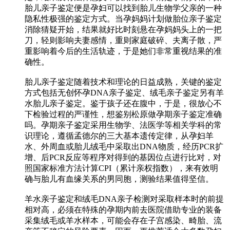
胎儿亲子鉴定便是孕妇可以找到胎儿生物学父亲的一种
隐私性极强的鉴定方式。当孕妈妈计划做胎位亲子鉴定
消除猜疑开始，结果就好比时刻悬在孕妈妈头上的一把
刀，轻则影响夫妻感情，重则家庭破碎、夫离子散，严
重影响着今后的生活轨迹，于是她们非常重视结果的准
确性。
胎儿亲子鉴定随着技术和理论的日益成熟，关键的鉴定
方式包括无创怀孕DNA亲子鉴定、绒毛亲子鉴定另有羊
水胎儿亲子鉴定。鉴于孩子还在腹中，于是，很放心不
下检验过程的严谨性，想鉴别松原做孕期亲子鉴定准确
吗。孕期亲子鉴定采用生物学、法医学等相关学科的常
识理论，遵循孟德尔的三大基本遗传定律，从孕妇羊
水、外周血或胎儿绒毛中采取出DNA物质，经历PCR扩
增、后PCR反应等程序对得到的基因位点进行比对，对
照国家标准方法计算CPI（累计亲权指数），来有效明
确与胎儿有血缘关系的男同胞，测验结果值得坚信。
羊水亲子鉴定和绒毛DNA亲子检测对采取样本时的前提
相对高，必须在特殊的孕期内前去医院借助专业的装备
采集绒毛或羊水样本，可能会存在子宫感染、畸胎、流