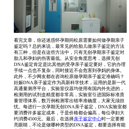
看完文章，你还迷惑怀孕期间松原需要如何做孕期亲子
鉴定吗？总的来说，最常见的给胎儿做亲子鉴定的方法
有三种，但是在这些方法中，只有无创孕期亲子鉴定对
胎儿和孕妇的伤害最低。从安全角度思考，选择无创
DNA鉴定肯定是比其他的受孕亲子鉴定要好，它的办理
手续一点也不复杂，同时接近不会危害到孕妈的身体。
此外，不少网友都在咨询松原做孕期亲子鉴定准确吗？
妊娠DNA亲子鉴定作为高新科学技术，运用的是新一代
高通量测序平台，实验室仪器均使用有国内外先进的，
检测用的试剂盒精度都非常高，实验室引进国际标准质
量管理体系，数万例检测零出错率准确度，大家无须担
忧。每进行一次孕期无创DNA亲子鉴定，DNA实验室都
要消费许多鉴定成本，于是价格都会偏高，每位孕妇大
约消费4500元。最后，在选择
亲子鉴定中心
时一定要擦
亮眼睛，不论是做哪种类型的DNA鉴定，都要选择有能