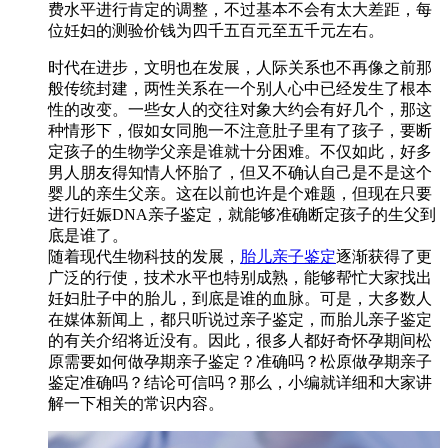
费水平进行肯定的调整，不过基本不会有太大差距，每
位妊妇的测验价钱为四千五百元至五千元左右。
时代在进步，文明也在发展，人际关系也不再像之前那
般传统封建，两性关系在一个别人心中已经发生了根本
性的改变。一些女人的交往对象大约会有好几个，那这
种情形下，假如女同胞一不注意肚子里有了孩子，要断
定孩子的生物学父亲是谁就十分困难。不仅如此，好多
男人朋友得知情人怀胎了，但又不确认自己是不是这个
婴儿的亲生父亲。这在以前也许是个难题，但现在只要
进行妊娠DNA亲子鉴定，就能够准确断定孩子的生父到
底是谁了。
随着现代生物科技的发展，
胎儿亲子鉴定
逐渐获得了更
广泛的行使，技术水平也特别成熟，能够帮忙大家找出
妊妇肚子中的胎儿，到底是谁的血脉。可是，大多数人
在媒体新闻上，都只听说过亲子鉴定，而胎儿亲子鉴定
的有关介绍将近没有。因此，很多人都好奇怀孕期间松
原需要如何做孕期亲子鉴定？准确吗？松原做孕期亲子
鉴定准确吗？结论可信吗？那么，小编就详细和大家讲
解一下相关的常识内容。