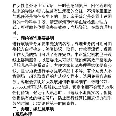
在女性意外怀上宝宝后，平时会感到慌张，回忆近期有
往来的异性中哪几位曾有过亲密的交往，不清楚宝宝是
与现任还是前任所生下的，胎儿亲子鉴定是处置上述困
扰的一种科学手段。清楚柳州市怀孕血缘检测办理方
式，可帮助各位提高办事效率，当场登记、在线办理均
可。
一、预约咨询重要讲明
进行该项业务须要事先预约名额，办理业务的日期可由
委托方自行挑选，签署协议、取样、付款等流程，遵循
工作人员的指引可以了有序完成。中正鉴定机构已开设
线上咨询服务，以便委托人可以知晓如何高效严格地办
理胎儿亲子关系鉴定，方便大家知晓办理手续须要多少
钱、是否须要进行羊水提取样品手术等。有个别男人不
肯到场，想选取寄送的方式提交样本，选用免费咨询服
务，客服会讲明如头发该如何收集等细节，致电0771-
2875531就可以与客服线上沟通。预定名额不会预先收取
任何价钱，登记个人讯息时，可选取不泄露实名，但提
议提供有效的电话号码，防止因行程繁忙而忘记办理手
续的时间，出结论后第一时间查收。
二、办理手续注意事项
1.现场办理