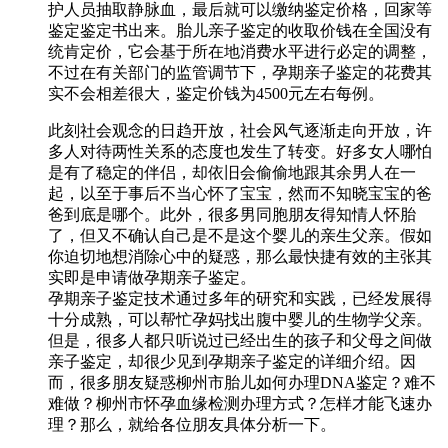
护人员抽取静脉血，最后就可以缴纳鉴定价格，回家等
鉴定鉴定书出来。胎儿亲子鉴定的收取价钱在全国没有
统肯定价，它会基于所在地消费水平进行必定的调整，
不过在有关部门的监管调节下，孕期亲子鉴定的花费其
实不会相差很大，鉴定价钱为4500元左右每例。
此刻社会观念的日趋开放，社会风气逐渐走向开放，许
多人对待两性关系的态度也发生了转变。好多女人哪怕
是有了稳定的伴侣，却依旧会偷偷地跟其余男人在一
起，以至于事后不当心怀了宝宝，然而不知晓宝宝的爸
爸到底是哪个。此外，很多男同胞朋友得知情人怀胎
了，但又不确认自己是不是这个婴儿的亲生父亲。假如
你迫切地想消除心中的疑惑，那么最快捷有效的主张其
实即是申请做孕期亲子鉴定。
孕期亲子鉴定技术通过多年的研究和实践，已经发展得
十分成熟，可以帮忙孕妈找出腹中婴儿的生物学父亲。
但是，很多人都只听说过已经出生的孩子和父母之间做
亲子鉴定，却很少见到孕期亲子鉴定的详细介绍。因
而，很多朋友疑惑柳州市胎儿如何办理DNA鉴定？难不
难做？柳州市怀孕血缘检测办理方式？怎样才能飞速办
理？那么，就给各位朋友具体分析一下。