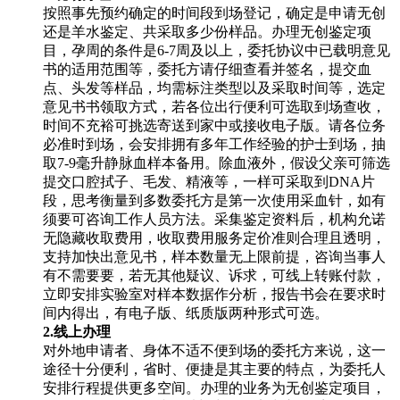
按照事先预约确定的时间段到场登记，确定是申请无创
还是羊水鉴定、共采取多少份样品。办理无创鉴定项
目，孕周的条件是6-7周及以上，委托协议中已载明意见
书的适用范围等，委托方请仔细查看并签名，提交血
点、头发等样品，均需标注类型以及采取时间等，选定
意见书书领取方式，若各位出行便利可选取到场查收，
时间不充裕可挑选寄送到家中或接收电子版。请各位务
必准时到场，会安排拥有多年工作经验的护士到场，抽
取7-9毫升静脉血样本备用。除血液外，假设父亲可筛选
提交口腔拭子、毛发、精液等，一样可采取到DNA片
段，思考衡量到多数委托方是第一次使用采血针，如有
须要可咨询工作人员方法。采集鉴定资料后，机构允诺
无隐藏收取费用，收取费用服务定价准则合理且透明，
支持加快出意见书，样本数量无上限前提，咨询当事人
有不需要要，若无其他疑议、诉求，可线上转账付款，
立即安排实验室对样本数据作分析，报告书会在要求时
间内得出，有电子版、纸质版两种形式可选。
2.线上办理
对外地申请者、身体不适不便到场的委托方来说，这一
途径十分便利，省时、便捷是其主要的特点，为委托人
安排行程提供更多空间。办理的业务为无创鉴定项目，