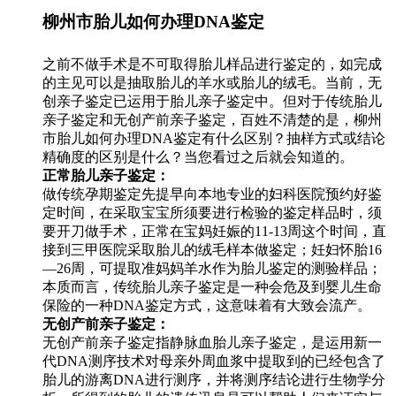
柳州市胎儿如何办理DNA鉴定
之前不做手术是不可取得胎儿样品进行鉴定的，如完成
的主见可以是抽取胎儿的羊水或胎儿的绒毛。当前，无
创亲子鉴定已运用于胎儿亲子鉴定中。但对于传统胎儿
亲子鉴定和无创产前亲子鉴定，百姓不清楚的是，柳州
市胎儿如何办理DNA鉴定有什么区别？抽样方式或结论
精确度的区别是什么？当您看过之后就会知道的。
正常胎儿亲子鉴定：
做传统孕期鉴定先提早向本地专业的妇科医院预约好鉴
定时间，在采取宝宝所须要进行检验的鉴定样品时，须
要开刀做手术，正常在宝妈妊娠的11-13周这个时间，直
接到三甲医院采取胎儿的绒毛样本做鉴定；妊妇怀胎16
—26周，可提取准妈妈羊水作为胎儿鉴定的测验样品；
本质而言，传统胎儿亲子鉴定是一种会危及到婴儿生命
保险的一种DNA鉴定方式，这意味着有大致会流产。
无创产前亲子鉴定：
无创产前亲子鉴定指静脉血胎儿亲子鉴定，是运用新一
代DNA测序技术对母亲外周血浆中提取到的已经包含了
胎儿的游离DNA进行测序，并将测序结论进行生物学分