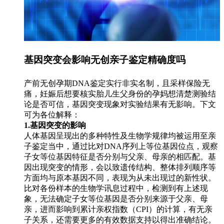
基因突变会影响无创亲子鉴定精确度吗
产前无创孕期DNA鉴定实行非实名制，且采样保险无
痛，妊娠后想要核实胎儿生父身份的孕妈想清楚测验结
论是否可信，基因突变现象对实验结果有无影响。下文
可为各位解释：
1.基因突变的影响
人体基因呈现出的多种特性及生物学规律均被运用至亲
子鉴定当中，通过比对DNA序列上等位基因位点，观察
子女等位基因特征是否分别与父亲、母亲的相匹配。基
因出现突变的情形，会以致遗传结构、整体排列顺序等
方面均与原本基因不同，表现为从未出现过的新性状。
比对各份样本的生物学讯息过程中，检测到有上述现
象，无法确定子女等位基因是否分别来源于父亲、母
亲，进而影响到累计亲权指数（CPI）的计算，有无亲
子关系，还需要更多的有效数据支持以得出准确结论。