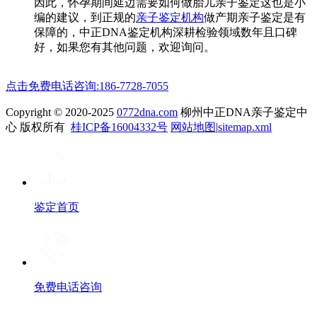
因此，怀孕期间延边需要如何做胎儿亲子鉴定这也是小
编的建议，到正规的
亲子鉴定机构
做产期亲子鉴定是有
保障的，中正DNA鉴定机构深耕检验领域数年且口碑
好，如果您有其他问题，欢迎询问。
点击免费电话咨询:186-7728-7055
Copyright © 2020-2025
0772dna.com
柳州中正DNA亲子鉴定中
心 版权所有
桂ICP备16004332号
网站地图
|
sitemap.xml
鉴定首页
免费电话咨询