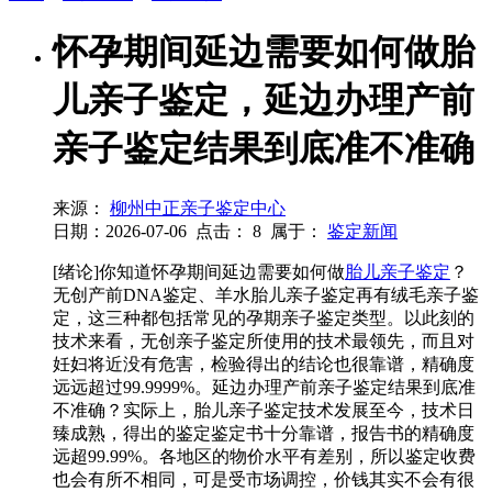
怀孕期间延边需要如何做胎
儿亲子鉴定，延边办理产前
亲子鉴定结果到底准不准确
来源：
柳州中正亲子鉴定中心
日期：2026-07-06
点击：
8
属于：
鉴定新闻
[绪论]你知道怀孕期间延边需要如何做
胎儿亲子鉴定
？
无创产前DNA鉴定、羊水胎儿亲子鉴定再有绒毛亲子鉴
定，这三种都包括常见的孕期亲子鉴定类型。以此刻的
技术来看，无创亲子鉴定所使用的技术最领先，而且对
妊妇将近没有危害，检验得出的结论也很靠谱，精确度
远远超过99.9999%。延边办理产前亲子鉴定结果到底准
不准确？实际上，胎儿亲子鉴定技术发展至今，技术日
臻成熟，得出的鉴定鉴定书十分靠谱，报告书的精确度
远超99.99%。各地区的物价水平有差别，所以鉴定收费
也会有所不相同，可是受市场调控，价钱其实不会有很