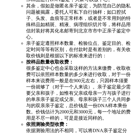
其余，假如是做匿名亲子鉴定，为防范自己的隐私
问题被揭露，委托人可私下自行抽样；如口腔拭
子、头发、血痕等正常样本，或者是不常用到的特
殊样品如精斑、精液、病理组织切片等，将样品用
信封装好将其化名邮寄到北京市市中正亲子鉴定中
心。
亲子鉴定遵照样本数量、检验位点、鉴定目的、检
定时间等等有区别，在付款时是有差别的，有关收
取价钱则是根据以下的标准来进行的：
按样品数量收取收费：
很多鉴定中心也会采取这样的方法来缴费，收取收
费可以依照样本数量的多少来进行收取，对于一份
样本来说费用一般是在900元左右，只因样本须要
一份就够了（对于一个人来说）。亲子鉴定最少需
要父亲和孩子，如惟有父亲或母亲一方与孩子进行
的单亲亲子鉴定或父亲、母亲和孩子三个人共同参
与的双亲亲子鉴定，总价钱是一份DNA样本乘份
数。价钱估计为2000元和3000元，每一个地址的费
用是不尽一样的，可是是接近同样的。
依照测验类型收费：
依据测验用法的不相同，可以将DNA亲子鉴定分