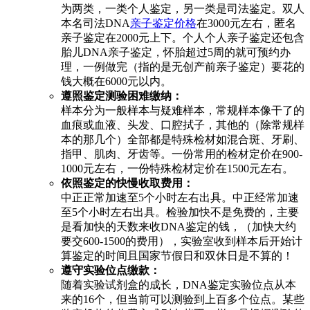
为两类，一类个人鉴定，另一类是司法鉴定。双人
本名司法DNA
亲子鉴定价格
在3000元左右，匿名
亲子鉴定在2000元上下。个人个人亲子鉴定还包含
胎儿DNA亲子鉴定，怀胎超过5周的就可预约办
理，一例做完（指的是无创产前亲子鉴定）要花的
钱大概在6000元以内。
遵照鉴定测验困难缴纳：
样本分为一般样本与疑难样本，常规样本像干了的
血痕或血液、头发、口腔拭子，其他的（除常规样
本的那几个）全部都是特殊检材如混合斑、牙刷、
指甲、肌肉、牙齿等。一份常用的检材定价在900-
1000元左右，一份特殊检材定价在1500元左右。
依照鉴定的快慢收取费用：
中正正常加速至5个小时左右出具。中正经常加速
至5个小时左右出具。检验加快不是免费的，主要
是看加快的天数来收DNA鉴定的钱，（加快大约
要交600-1500的费用），实验室收到样本后开始计
算鉴定的时间且国家节假日和双休日是不算的！
遵守实验位点缴款：
随着实验试剂盒的成长，DNA鉴定实验位点从本
来的16个，但当前可以测验到上百多个位点。某些