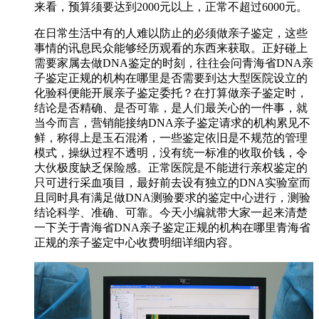
来看，预算须要达到2000元以上，正常不超过6000元。
在日常生活中有的人难以防止的必须做亲子鉴定，这些
事情的讯息民众能够经历观看的东西来获取。正好碰上
需要家属去做DNA鉴定的时刻，往往会问青海省DNA亲
子鉴定正规的机构在哪里是否需要到达大型医院设立的
化验科便能开展亲子鉴定委托？在打算做亲子鉴定时，
结论是否精确、是否可靠，是人们最关心的一件事，就
当今而言，营销能接纳DNA亲子鉴定请求的机构累见不
鲜，称得上是玉石混淆，一些鉴定依旧是不规范的管理
模式，操纵过程不透明，没有统一标准的收取价钱，令
大伙极度缺乏保险感。正常医院是不能进行亲权鉴定的
只可进行采血项目，最好前去设有独立的DNA实验室而
且同时具有满足做DNA测验要求的鉴定中心进行，测验
结论科学、准确、可靠。今天小编就带大家一起来清楚
一下关于青海省DNA亲子鉴定正规的机构在哪里青海省
正规的亲子鉴定中心收费明细详细内容。