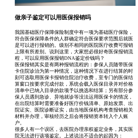
做亲子鉴定可以用医保报销吗
我国基础医疗保障保险制度中有一项为基础医疗保险，
符合医保保障条件的人群确定符合医保要求范围后就医
是可以进行报销的。级别不相同的医院医疗收费可报销
上限有所差别。说到这里，大家想必很好奇医保报销流
程，可以应用医保报销DNA鉴定价钱吗？
医保报销其实是有两种报销流程的：参保人员随带医保
卡住院诊治为第一种情况，这种情况下在进行结算的时
刻可选取用医保卡报销住院治疗收费，至专门的医保结
算窗口按要求完成付款，系统会载入医保目录并对价格
清单中已纳入目录的款项予以挑选和结算；另有部分参
保人员遇到急诊、异地就诊等没法运用医保卡的情况，
在出院结算时需要准备好医疗价钱清单、原始发票、出
院证实、医院诊断证实，由当地医保机构考查报销相关
材料并办理，审核经历之后会将报销资本转入个人账
户。
很多人有一个误区，去医院办理亲权鉴定业务，其实医
院无法进行该项鉴定。上述说法不适合的起因为：