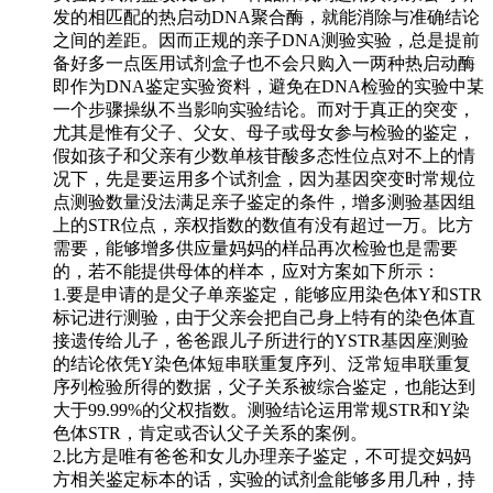
发的相匹配的热启动DNA聚合酶，就能消除与准确结论
之间的差距。因而正规的亲子DNA测验实验，总是提前
备好多一点医用试剂盒子也不会只购入一两种热启动酶
即作为DNA鉴定实验资料，避免在DNA检验的实验中某
一个步骤操纵不当影响实验结论。而对于真正的突变，
尤其是惟有父子、父女、母子或母女参与检验的鉴定，
假如孩子和父亲有少数单核苷酸多态性位点对不上的情
况下，先是要运用多个试剂盒，因为基因突变时常规位
点测验数量没法满足亲子鉴定的条件，增多测验基因组
上的STR位点，亲权指数的数值有没有超过一万。比方
需要，能够增多供应量妈妈的样品再次检验也是需要
的，若不能提供母体的样本，应对方案如下所示：
1.要是申请的是父子单亲鉴定，能够应用染色体Y和STR
标记进行测验，由于父亲会把自己身上特有的染色体直
接遗传给儿子，爸爸跟儿子所进行的YSTR基因座测验
的结论依凭Y染色体短串联重复序列、泛常短串联重复
序列检验所得的数据，父子关系被综合鉴定，也能达到
大于99.99%的父权指数。测验结论运用常规STR和Y染
色体STR，肯定或否认父子关系的案例。
2.比方是唯有爸爸和女儿办理亲子鉴定，不可提交妈妈
方相关鉴定标本的话，实验的试剂盒能够多用几种，持