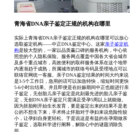
青海省DNA亲子鉴定正规的机构在哪里
实际上青海省DNA亲子鉴定正规的机构在哪里可以放心
选取鉴定机构——中正DNA鉴定中心。这家
亲子鉴定机
构
是较大型的，一家以品质赢口碑的服务机构，中心依
照您的个人隐私保险。服务网点覆盖中国各大省会城市
及多个重点城市，高效便利的取样服务体系在这个地带
内逐渐趋于成熟，所属城市的联络号码及受理地点可以
联络官网统一客服。亲子DNA鉴定结果的时间大约来说
是3-5个工作日，急用的话可以加急特快，缩短时间更快
5-6小时出结果。并且即便是在妊娠期间中正也能进行亲
子鉴定，无创胎儿亲子鉴定是此刻最先进的胎儿亲子鉴
定，无创DNA亲子鉴定只需满足受孕5周以上就能做。
因为胚胎刚开始生长发育，要是鉴定出来的结果不是老
公的不想生下来，手术终止怀胎对于孕妇来说危险性较
小，让孕妇自身更轻松。于是说这是有益的在孕期做亲
子鉴定，选取科学进行阐释，解除心中的谜题消除负
担。