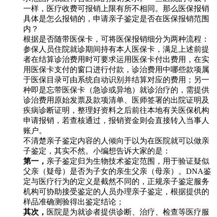
一样，医疗收费可报销上限有所不相同。那么医保报销
具体是怎么报销的，申请亲子鉴定是否在医保报销范围
内？
根据是否随带医保卡，可将医保报销细分为两种流程：
参保人员住院就诊期间持有本人医保卡，满足上述前提
者在结算诊治费用时可要求运用医保卡付出费用，在实
用医保卡支付的窗口进行付款，诊治费用中哪些款项属
于医保目录可由系统自动识别并结算对应的费用；另一
种即是忘带医保卡（急诊或异地）就诊治疗的，需提供
诊治费用原始发票及款项清单、医师签署的出院证明及
疾病诊断证明，整理好资料之后前往本地有关医保机构
申请报销，若查核通过，报销资金则会直接转入当事人
账户。
不清楚亲子鉴定内容的人倾向于以为在医院就可以做亲
子鉴定，其实不然。小编想告诉大家的是：
第一，
亲子鉴定归为生物技术鉴定范围，用于验证疑似
父亲（疑母）是否为子女的亲生父亲（母亲）。DNA鉴
定与医疗行为的定义是截然不同的，正规亲子鉴定服务
机构可协助接受鉴定的人员办理亲子鉴定，根据提供的
样品准确测验得出鉴定结论；
其次，
医院是为就诊者提供诊断、治疗、检查等医疗服