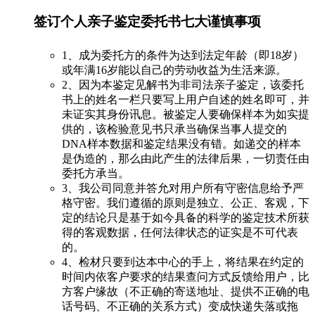
签订个人亲子鉴定委托书七大谨慎事项
1、成为委托方的条件为达到法定年龄（即18岁）
或年满16岁能以自己的劳动收益为生活来源。
2、因为本鉴定见解书为非司法亲子鉴定，该委托
书上的姓名一栏只要写上用户自述的姓名即可，并
未证实其身份讯息。被鉴定人要确保样本为如实提
供的，该检验意见书只承当确保当事人提交的
DNA样本数据和鉴定结果没有错。如递交的样本
是伪造的，那么由此产生的法律后果，一切责任由
委托方承当。
3、我公司同意并答允对用户所有守密信息给予严
格守密。我们遵循的原则是独立、公正、客观，下
定的结论只是基于如今具备的科学的鉴定技术所获
得的客观数据，任何法律状态的证实是不可代表
的。
4、检材只要到达本中心的手上，将结果在约定的
时间内依客户要求的结果查问方式反馈给用户，比
方客户缘故（不正确的寄送地址、提供不正确的电
话号码、不正确的关系方式）变成快递失落或拖