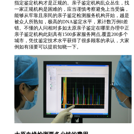
指定鉴定机构才是正规的。亲子鉴定机构乱众丛生，找
一家正规机构是困难的，应当谨慎考察避免上当受骗，
能够从牢靠且亲民的亲子鉴定检测服务机构开始，越是
被众人所熟知，极高的DNA鉴定水平，累计数万例0差
错。不懂的人问相对多如太原亲子鉴定在哪里办理中正
亲子鉴定机构此刻具有1500多家服务网点,覆盖200多个
城市，凭仗鉴定技术水平获得了很多顾客的承认，大家
例如有须要可以提前知晓一下。