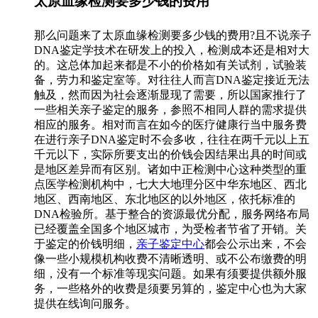
太原血缘检测要多少钱的费用
那么问题来了太原血缘检测要多少钱的费用?且不说亲子
DNA鉴定学技术在研发上的投入，检测成本还是相对大
的。这总体加起来都是不小的价格如有关试剂，试验装
备，劳力和鉴定室等。对往往人而言DNA鉴定接近无法
触及，然而因为社会逐渐显现了需要，所以国家推行了
一些相关亲子鉴定的服务，参照不相同人群的需求提供
相应的服务。相对而言在如今的医疗健康行当中服务费
在进行亲子DNA鉴定时不会多收，往往在两千元以上五
千元以下，实际所要支出的价钱会因结果出具的时间或
是地区差异而有区别。诸如中正检测中心这种类型的重
点医学检测机构中，七大大地理分区中华东地区、西北
地区、西南地区、东北地区的以外地区，依托标准的
DNA检验所。基于整合的资源最优分配，服务网络布局
已经覆盖全国多个地区城市，为受检者节省了开销。关
于鉴定的价钱明细，
亲子鉴定中心
都会公示出来，不会
像一些小规模机构收费不清晰透明、或不公布缴费的明
细，没有一个标准等现实问题。如果有须要提供额外服
务，一些格外的收费是须要另算的，鉴定中心也为大家
提供在线询问服务。