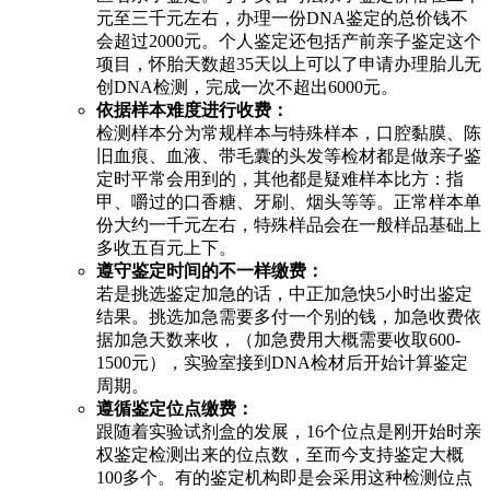
元至三千元左右，办理一份DNA鉴定的总价钱不
会超过2000元。个人鉴定还包括产前亲子鉴定这个
项目，怀胎天数超35天以上可以了申请办理胎儿无
创DNA检测，完成一次不超出6000元。
依据样本难度进行收费：
检测样本分为常规样本与特殊样本，口腔黏膜、陈
旧血痕、血液、带毛囊的头发等检材都是做亲子鉴
定时平常会用到的，其他都是疑难样本比方：指
甲、嚼过的口香糖、牙刷、烟头等等。正常样本单
份大约一千元左右，特殊样品会在一般样品基础上
多收五百元上下。
遵守鉴定时间的不一样缴费：
若是挑选鉴定加急的话，中正加急快5小时出鉴定
结果。挑选加急需要多付一个别的钱，加急收费依
据加急天数来收，（加急费用大概需要收取600-
1500元），实验室接到DNA检材后开始计算鉴定
周期。
遵循鉴定位点缴费：
跟随着实验试剂盒的发展，16个位点是刚开始时亲
权鉴定检测出来的位点数，至而今支持鉴定大概
100多个。有的鉴定机构即是会采用这种检测位点