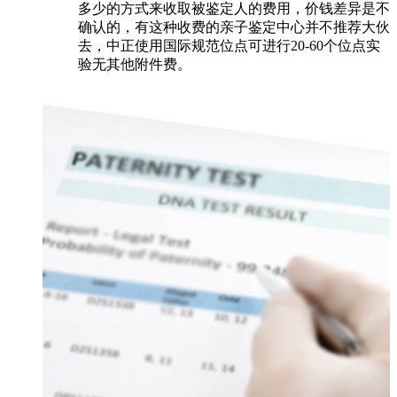
多少的方式来收取被鉴定人的费用，价钱差异是不
确认的，有这种收费的亲子鉴定中心并不推荐大伙
去，中正使用国际规范位点可进行20-60个位点实
验无其他附件费。