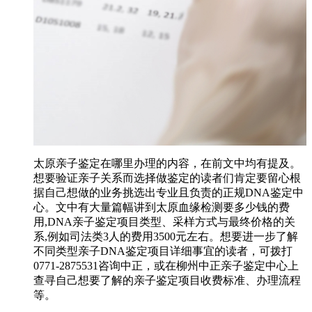
太原亲子鉴定在哪里办理的内容，在前文中均有提及。
想要验证亲子关系而选择做鉴定的读者们肯定要留心根
据自己想做的业务挑选出专业且负责的正规DNA鉴定中
心。文中有大量篇幅讲到太原血缘检测要多少钱的费
用,DNA亲子鉴定项目类型、采样方式与最终价格的关
系,例如司法类3人的费用3500元左右。想要进一步了解
不同类型亲子DNA鉴定项目详细事宜的读者，可拨打
0771-2875531咨询中正，或在柳州中正亲子鉴定中心上
查寻自己想要了解的亲子鉴定项目收费标准、办理流程
等。