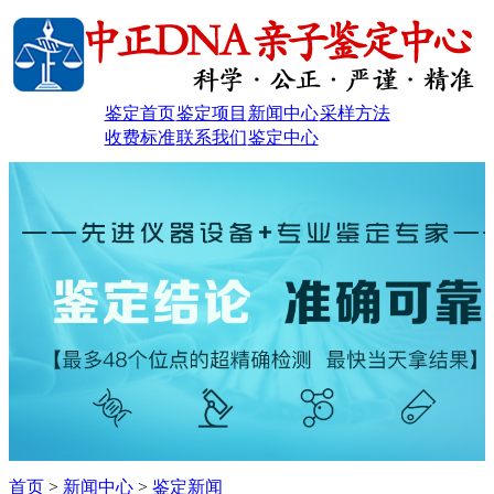
鉴定首页
鉴定项目
新闻中心
采样方法
收费标准
联系我们
鉴定中心
首页
>
新闻中心
>
鉴定新闻