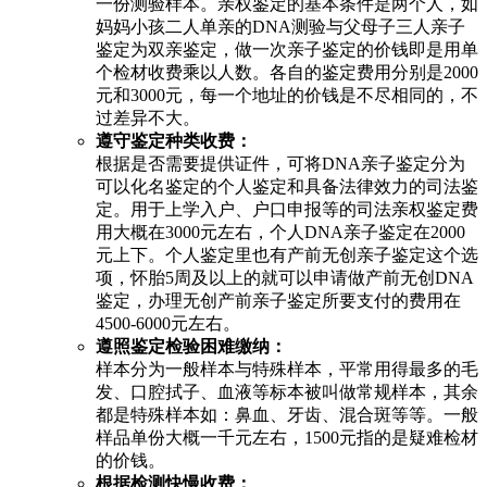
一份测验样本。亲权鉴定的基本条件是两个人，如
妈妈小孩二人单亲的DNA测验与父母子三人亲子
鉴定为双亲鉴定，做一次亲子鉴定的价钱即是用单
个检材收费乘以人数。各自的鉴定费用分别是2000
元和3000元，每一个地址的价钱是不尽相同的，不
过差异不大。
遵守鉴定种类收费：
根据是否需要提供证件，可将DNA亲子鉴定分为
可以化名鉴定的个人鉴定和具备法律效力的司法鉴
定。用于上学入户、户口申报等的司法亲权鉴定费
用大概在3000元左右，个人DNA亲子鉴定在2000
元上下。个人鉴定里也有产前无创亲子鉴定这个选
项，怀胎5周及以上的就可以申请做产前无创DNA
鉴定，办理无创产前亲子鉴定所要支付的费用在
4500-6000元左右。
遵照鉴定检验困难缴纳：
样本分为一般样本与特殊样本，平常用得最多的毛
发、口腔拭子、血液等标本被叫做常规样本，其余
都是特殊样本如：鼻血、牙齿、混合斑等等。一般
样品单份大概一千元左右，1500元指的是疑难检材
的价钱。
根据检测快慢收费：