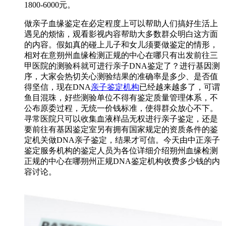
1800-6000元。
做亲子血缘鉴定在必定程度上可以帮助人们搞好生活上
遇见的烦恼，观看影视内容帮助大多数群众明白这方面
的内容。假如真的碰上儿子和女儿须要做鉴定的情形，
相对在意朔州血缘检测正规的中心在哪只有出发前往三
甲医院的测验科就可进行亲子DNA鉴定了？进行基因测
序，大家会热切关心测验结果的准确率是多少、是否值
得坚信，现在DNA
亲子鉴定机构
已经越来越多了，可谓
鱼目混珠，好些测验单位不得有鉴定质量管理体系，不
公布原委过程，无统一价钱标准，使得群众放心不下。
寻常医院只可以收集血液样品无权进行亲子鉴定，还是
要前往有基因鉴定室另有拥有国家规定的资质条件的鉴
定机关做DNA亲子鉴定，结果才可信。今天由中正亲子
鉴定服务机构的鉴定人员为各位详细介绍朔州血缘检测
正规的中心在哪朔州正规DNA鉴定机构收费多少钱的内
容讨论。