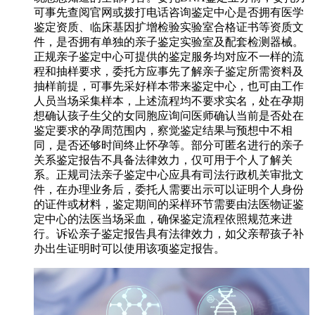
可事先查阅官网或拨打电话咨询鉴定中心是否拥有医学
鉴定资质、临床基因扩增检验实验室合格证书等资质文
件，是否拥有单独的亲子鉴定实验室及配套检测器械。
正规亲子鉴定中心可提供的鉴定服务均对应不一样的流
程和抽样要求，委托方应事先了解亲子鉴定所需资料及
抽样前提，可事先采好样本带来鉴定中心，也可由工作
人员当场采集样本，上述流程均不要求实名，处在孕期
想确认孩子生父的女同胞应询问医师确认当前是否处在
鉴定要求的孕周范围内，察觉鉴定结果与预想中不相
同，是否还够时间终止怀孕等。部分可匿名进行的亲子
关系鉴定报告不具备法律效力，仅可用于个人了解关
系。正规司法亲子鉴定中心应具有司法行政机关审批文
件，在办理业务后，委托人需要出示可以证明个人身份
的证件或材料，鉴定期间的采样环节需要由法医物证鉴
定中心的法医当场采血，确保鉴定流程依照规范来进
行。诉讼亲子鉴定报告具有法律效力，如父亲帮孩子补
办出生证明时可以使用该项鉴定报告。