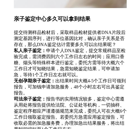
亲子鉴定中心多久可以拿到结果
提交待测样品检材后，采取样品检材提供者DNA片段后
测定基因序列，进行等位基因比对，确认亲子关系是否
存在，那么DNA鉴定估计需要多久可以出结果呢？
私人亲子鉴定：
申请个人DNA鉴定，提交常规样品至检
验完成，需消费四到六个工作日左右的时间；应用口香
糖、烟头等特殊样本进行鉴定，委托方需等待大概六个
工作日才可知晓结果，急需知晓鉴定结果，可申请加
急，等待1个工作日左右就可以。
无创孕期亲子鉴定：
出结果时间大概4-5个工作日可领到
报告，可加钱申请加急服务，48个小时左右可出具鉴定
报告。
司法亲子鉴定：
报告书的实用情况较多，鉴定中心需遵
从用处将报告提供给法院、公证处等机构，一切抽样、
鉴定程序都应严谨遵循规范来完成，委托人可在大概6个
工作日领取鉴定报告。若委托方急需应用鉴定报告，可
收取必需的加急服务费，办理加急出结果服务，将出结