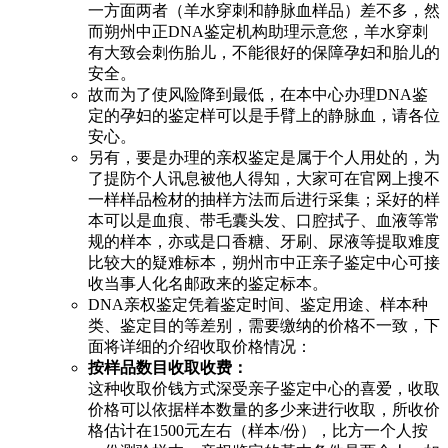
一方面两者（羊水穿刺和静脉血样品）差不多，然
而朔州中正DNA鉴定机构助理示意您，羊水穿刺
有大致会刺伤胎儿，不能很好的保障孕妇和胎儿的
安全。
故而为了使风险降到最低，在本中心办理DNA鉴
定的孕妇的鉴定样可以是手臂上的静脉血，请各位
安心。
另有，要是办理的亲权鉴定是属于个人用处的，为
了提防个人讯息被他人得知，大家可在官网上搜不
一样样品检材的抽样方法而后进行采集；采好的样
本可以是血痕、带毛囊头发、口腔拭子、血液等常
规的样本，亦或是口香糖、牙刷、尿液等提取难度
比较大的疑难标本，朔州市中正亲子鉴定中心可接
收当事人化名邮政来的鉴定标本。
DNA亲权鉴定凭着鉴定时间、鉴定用途、样本种
类、鉴定目的等差别，需要缴纳的价格不一致，下
面将详细的介绍收取价格情况：
按样品数目收取收费：
这种收取价钱方式深受亲子鉴定中心的喜爱，收取
价格可以依据样本数量的多少来进行收取，所收价
格估计在1500元左右（样本/份），比方一个人按