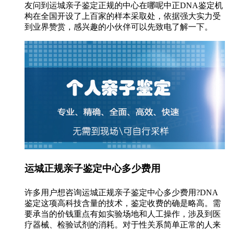
友问到运城亲子鉴定正规的中心在哪呢中正DNA鉴定机
构在全国开设了上百家的样本采取处，依据强大实力受
到业界赞赏，感兴趣的小伙伴可以先致电了解一下。
运城正规亲子鉴定中心多少费用
许多用户想咨询运城正规亲子鉴定中心多少费用?DNA
鉴定这项高科技含量的技术，鉴定收费的确是略高。需
要承当的价钱重点有如实验场地和人工操作，涉及到医
疗器械、检验试剂的消耗。对于性关系简单正常的人来