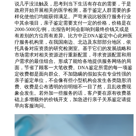
说几乎没法触及，思考到当下生活有存在的需要，于是
政府开始开展相关的医学检测，基于鉴定人群需要的多
样化使他们均能获得满足。严苛来说比较医疗服务行业
中其余项目，亲子鉴定需要支付一定的价格，价格是在
2000-5000元/例，出报告时间会影响到最终价钱又或是
有差别的方位而有差异。比方中正DNA鉴定中心此种医
疗服务机构里，在我国南边、北边及东部部分地区，依
托具备对应资质的研究检测室。基于它们的发展战略和
市场需求对相关资源进行重新配置，寻求资源配置和用
户需求的最佳组合。形成了能给各地提供服务网络的局
面，节省了顾客一大笔收费。DNA鉴定所需的每一项鉴
定收费都是面向群众、不加隐瞒的假如实在专业性强的
亲子鉴定单位，不会像有些小型机构会发生各类隐形消
费、收费是公布透明的但明细不一目了然，且乱收费现
象会发生。若外加一些服务的话，客户要在原有收费基
础上多增额外的价钱开支，加急进行亲子关系鉴定请提
早向客服询问。