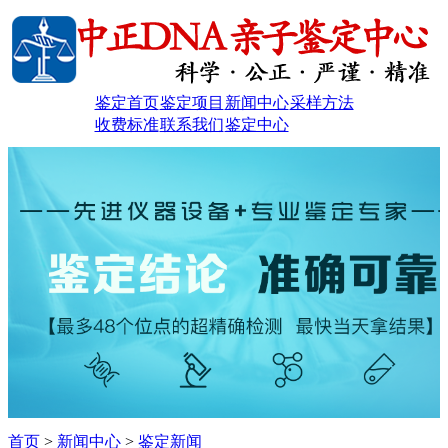
鉴定首页
鉴定项目
新闻中心
采样方法
收费标准
联系我们
鉴定中心
首页
>
新闻中心
>
鉴定新闻