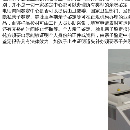
别，并不是一切一家鉴定中心都可以办理所有类型的亲权鉴定
电话询问鉴定中心是否可以提供由卫健委、国家卫生部门、发
隐私亲子鉴定、静脉血孕期亲子鉴定等可在正规机构办理的业
品，血迹样品检材可由工作人员协助采集，填写申请表时可运
还有充裕的时间终止怀胎等。个人亲子鉴定、胎儿亲子鉴定报
托方须要出示能够证明个人身份的证件或资料，由亲子鉴定中
鉴定报告具有法律效力，如孩子出生证明遗失补办须要亲子关