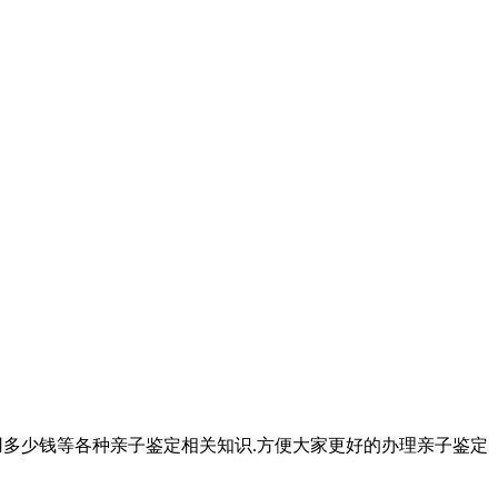
用多少钱等各种亲子鉴定相关知识.方便大家更好的办理亲子鉴定