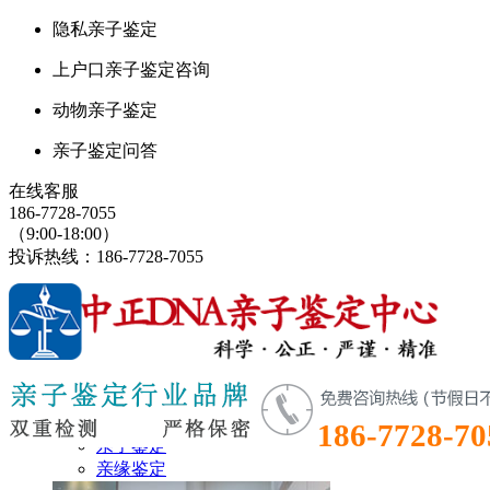
隐私亲子鉴定
上户口亲子鉴定咨询
动物亲子鉴定
亲子鉴定问答
在线客服
186-7728-7055
（9:00-18:00）
投诉热线：186-7728-7055
鉴定首页
鉴定项目
186-7728-70
亲子鉴定
亲缘鉴定