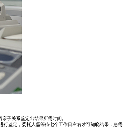
绍亲子关系鉴定出结果所需时间。
本进行鉴定，委托人需等待七个工作日左右才可知晓结果，急需