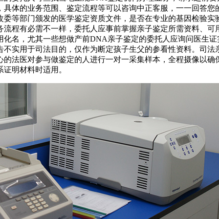
，具体的业务范围、鉴定流程等可以咨询中正客服，一一回答您
改委等部门颁发的医学鉴定资质文件，是否在专业的基因检验实
务流程有必需不一样，委托人应事前掌握亲子鉴定所需资料、可
用化名，尤其一些想做产前DNA亲子鉴定的委托人应询问医生证
告不实用于司法目的，仅作为断定孩子生父的参看性资料。司法
心的法医对参与做鉴定的人进行一对一采集样本，全程摄像以确
系证明材料时适用。