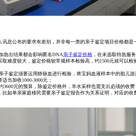
人讯息公布的要求有差别，并非每一类的亲子鉴定项目价格都是
加急出结果都会影响匿名DNA
亲子鉴定价格
，在未选取特急服务
取难度较大，鉴定价格较常规样本检验高，约1500元就可以
亲子鉴定须要运用静脉血进行检验，将宝妈血液样本中的胎儿游离
加收1000-3000元；
约3600元的预算，除鉴定价格外，羊水采样也需支出必须的收费，
比如单亲家庭移民需要亲子鉴定报告作为关系证明，对应的收费22