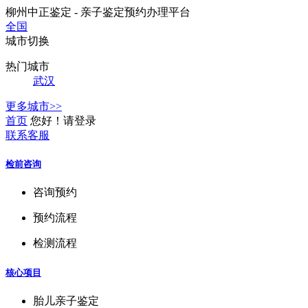
柳州中正鉴定 - 亲子鉴定预约办理平台
全国
城市切换
热门城市
武汉
更多城市>>
首页
您好！请登录
联系客服
检前咨询
咨询预约
预约流程
检测流程
核心项目
胎儿亲子鉴定