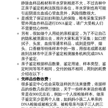
静脉血样品检材和羊水穿刺相差不大，不过吉林中
正亲子鉴定机构法医指示各位，羊水穿刺也有可能
引起阴道出血或心管血意外，风险指数很大。
是感觉了保证妊妇和胎儿的保险，唯有采集宝妈手
臂外周血作样品进行DNA鉴定，请广大受检人们
不需要忧心忡忡。
另有，假如做个人用处的亲权鉴定，为了不让自己
的隐私被泄露出去，准许大家私底下采集；如口腔
拭子、头发、血痕等通常样品，或则是指甲、烟
头、口香糖等特殊样本中的一致，用假名或匿名邮
政到吉林市中正亲子鉴定检测服务机构完成DNA
亲子鉴定。
亲子鉴定根据样品数量、鉴定用途、样本类型、鉴
定时间等等不相同，交付的钱不相同，周到的耗费
介绍在以下：
凭样品份数收费：
很多鉴定中心也会采取这样的方法来缴费，依据样
品的份数几份进行缴款，关于一份样本来说价格通
常是在900元左右，例如一个人按检验样本。做亲
子鉴定至少是两个人做，如妈妈小孩二人单亲的
DNA检验或被检父亲、被检母亲与孩子三人的三