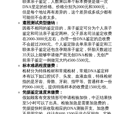
联体亲子鉴定，人数乘以单个标本费便是做一次
DNA坚定的价格。价格分别为2000元和3000元，
但是每个地址再有差异的，这个差异或多或少都有
可能但不会差太多。
遵照测试类型缴纳：
因着不相同的鉴定目的，亲子鉴定可分为个人亲子
鉴定和司法亲子鉴定两种。父子原名司法鉴定收费
在2000-3000元左右，办理一份DNA鉴定的总收费
不会超过2000元。个人鉴定除去单亲亲子鉴定和三
联体亲子鉴定还包含孕期亲子鉴定，怀胎天数超过
35天以上能够申请做产前无创DNA检验，无创产
前亲子鉴定一例做完大约4500-5500元。
标本难易程度缴费：
检材分为特殊检材和常规检材，常规DNA鉴定样
本有以下如口腔拭子、头发、血液血痕，特殊检材
指的是牙齿、骨骼、牙刷、指甲等。普通样本一份
约900-100元，提供特殊样本的收费是1500元/份。
凭据鉴定速度来缴费：
假如顾客有突发情形可申请检验加快，中正结果快
至5小时可以了出具。检验加急是需要加急费的，
凭据提快时辰收取相应的DNA测验开支。加急费
不是固定的，估计在600-1500元这个区间内，实验