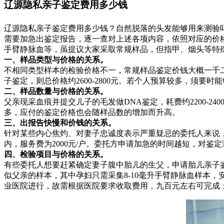
辽源隐私亲子鉴定费用多少钱
辽源隐私亲子鉴定费用多少钱？自然脱落的头发能够用来测验
需要加急出鉴定报告，逐一查对上述各项内容，依照对应的价
手臂静脉血等，虽提议大家采取常规样品，但指甲、烟头等特殊
一、样品类型与价格的关系。
不相同类型样本的检验价格不一，常规样品鉴定价钱大概一千二
子鉴定，则总价格约2600-2800元。若个人预算较多，须
二、样品数量与价格的关系。
父亲现采血痕并提交儿子的毛发做DNA鉴定，耗费约2200-2
多，应付的鉴定价格也会随样品数的增加而升高。
三、出报告快慢和价钱的关系。
针对某些内心焦灼、对妻子忠诚度表示严重疑忌的委托人来说，
内，服务费为2000元/户。委托方申请加急的时间越短，对
四、检验项目与价格的关系。
有些委托人想要赶紧确定妻子腹中胎儿的生父，申请胎儿亲子
似父亲的样本，其中孕妇只需采集8-10毫升手臂静脉血样本，
业医院进行，故需根据医院要求收取费用，九百元左右可完成