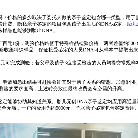
吗？价格的多少取决于委托人做的亲子鉴定包含哪一类型，用于
格计费。隐私亲子鉴定的项目包含孩子出生后的DNA鉴定、
胎儿
样品也能够测验出DNA。
百元1份，测验价格略低于特殊样品检验价格，两者差值约500-
要时能够收集特殊样品，保证接受鉴定的人员DNA可从样本中提取
400元可完成测验；若父母及孩子3位接受检验的人员均提交常规
申请加急出结果可赶快验证其对于亲子关系的猜想。加急8小时出结
鉴定测验的要求变高，上述转变致使最终收费会有必需的升高。
鉴定能够协助其知道关系。胎儿无创DNA亲子鉴定均应用高通量
安全无痛，一户的费用为约5000元。羊水亲子鉴定包含鉴定费用、
；