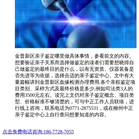
金普新区亲子鉴定哪里做具体事情，参看前文的内容。
想要验证亲子关系而选择做鉴定的读者们需要想晓得自
己做鉴定的最终目的是什么，以有无资质、仪器装备是
否先进等为依据，选择合适的亲子鉴定中心。文中有大
量篇幅讲到金普新区血缘检测办理费用,各个亲权鉴定项
目类别、采样方式及最终价格是多少,例如司法类3人的
费用3500元左右。读完上文仍对亲子鉴定概念、项目类
型、价格标准不够清楚的，可与中正工作人员联络，进
行线上咨询，联系电话为0771-2875531，或在柳州中正
亲子鉴定中心上自行查问想要知道的内容。
点击免费电话咨询:186-7728-7055