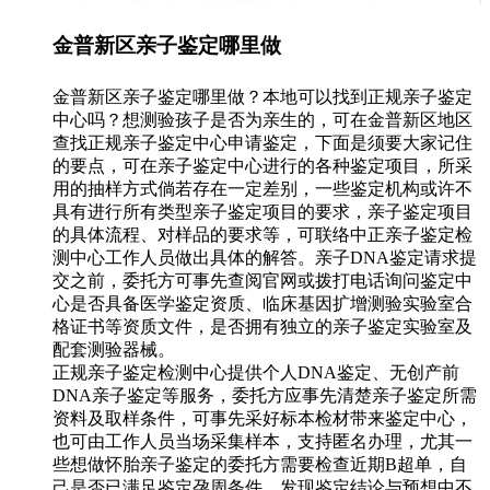
金普新区亲子鉴定哪里做
金普新区亲子鉴定哪里做？本地可以找到正规亲子鉴定
中心吗？想测验孩子是否为亲生的，可在金普新区地区
查找正规亲子鉴定中心申请鉴定，下面是须要大家记住
的要点，可在亲子鉴定中心进行的各种鉴定项目，所采
用的抽样方式倘若存在一定差别，一些鉴定机构或许不
具有进行所有类型亲子鉴定项目的要求，亲子鉴定项目
的具体流程、对样品的要求等，可联络中正亲子鉴定检
测中心工作人员做出具体的解答。亲子DNA鉴定请求提
交之前，委托方可事先查阅官网或拨打电话询问鉴定中
心是否具备医学鉴定资质、临床基因扩增测验实验室合
格证书等资质文件，是否拥有独立的亲子鉴定实验室及
配套测验器械。
正规亲子鉴定检测中心提供个人DNA鉴定、无创产前
DNA亲子鉴定等服务，委托方应事先清楚亲子鉴定所需
资料及取样条件，可事先采好标本检材带来鉴定中心，
也可由工作人员当场采集样本，支持匿名办理，尤其一
些想做怀胎亲子鉴定的委托方需要检查近期B超单，自
己是否已满足鉴定孕周条件，发现鉴定结论与预想中不