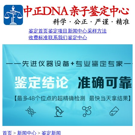
鉴定首页
鉴定项目
新闻中心
采样方法
收费标准
联系我们
鉴定中心
首页
>
新闻中心
>
鉴定新闻