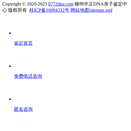
Copyright © 2020-2025
0772dna.com
柳州中正DNA亲子鉴定中
心 版权所有
桂ICP备16004332号
网站地图
|
sitemap.xml
鉴定首页
免费电话咨询
匿名咨询