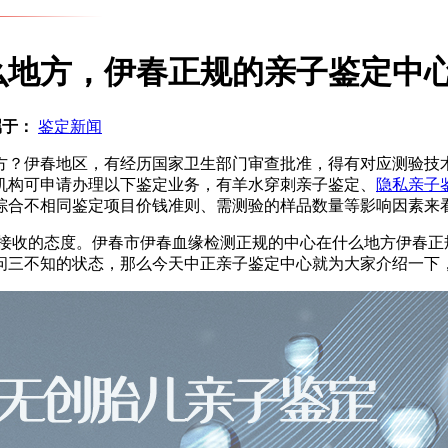
么地方，伊春正规的亲子鉴定中
属于：
鉴定新闻
方？伊春地区，有经历国家卫生部门审查批准，得有对应测验技
机构可申请办理以下鉴定业务，有羊水穿刺亲子鉴定、
隐私亲子
不相同鉴定项目价钱准则、需测验的样品数量等影响因素来看，收
着接收的态度。伊春市伊春血缘检测正规的中心在什么地方伊春正
问三不知的状态，那么今天中正亲子鉴定中心就为大家介绍一下