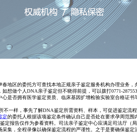
伊春地区的委托方可查找本地正规亲子鉴定服务机构办理业务，办
想做个人DNA亲子鉴定但不晓得前提，可以拨打0771-2875
中心是否拥有医学鉴定资质、临床基因扩增检验实验室合格证书
所不一样，事先了解DNA鉴定所需资料、样本，可促进鉴定流
鉴定
的委托人根据该项鉴定条件确认自己是否处在要求孕周范围
，鉴定报告仅作为参看资料。司法亲子鉴定中心应满足司法厅（
场采集，全程录像以确保鉴定流程的严谨性。之于是要确保鉴定