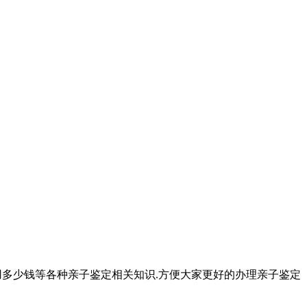
用多少钱等各种亲子鉴定相关知识.方便大家更好的办理亲子鉴定