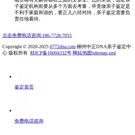
子鉴定机构前要从多个方面去考量，毕竟做亲子鉴定是
不利于家庭和谐的，要正儿八经对待，亲子鉴定需要负
责任地看待。
点击免费电话咨询:186-7728-7055
Copyright © 2020-2025
0772dna.com
柳州中正DNA亲子鉴定中
心 版权所有
桂ICP备16004332号
网站地图
|
sitemap.xml
鉴定首页
免费电话咨询