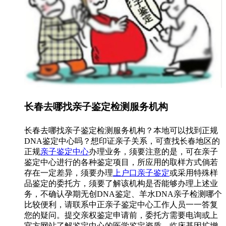
长春去哪找亲子鉴定检测服务机构
长春去哪找亲子鉴定检测服务机构？本地可以找到正规
DNA鉴定中心吗？想印证亲子关系，可查找长春地区的
正规
亲子鉴定中心
办理业务，须要注意的是，可在亲子
鉴定中心进行的各种鉴定项目，所应用的取样方式倘若
存在一定差异，须要办理
上户口亲子鉴定
或采用特殊样
品鉴定的委托方，须要了解该机构是否能够办理上述业
务，不确认孕期无创DNA鉴定、羊水DNA亲子检测哪个
比较便利，请联系中正亲子鉴定中心工作人员一一答复
您的疑问。提交亲权鉴定申请前，委托方需要电询或上
官方网站了解鉴定中心的医学鉴定资质、临床基因扩增