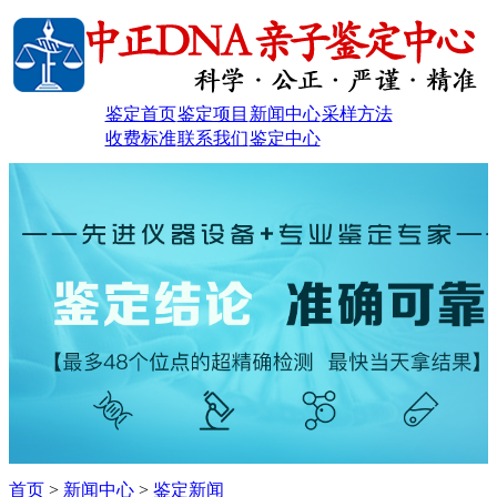
鉴定首页
鉴定项目
新闻中心
采样方法
收费标准
联系我们
鉴定中心
首页
>
新闻中心
>
鉴定新闻