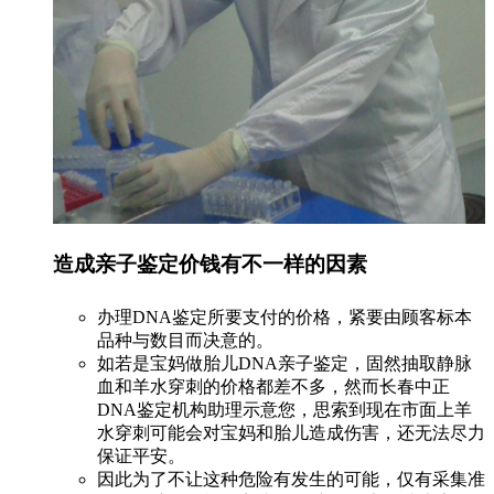
造成亲子鉴定价钱有不一样的因素
办理DNA鉴定所要支付的价格，紧要由顾客标本
品种与数目而决意的。
如若是宝妈做胎儿DNA亲子鉴定，固然抽取静脉
血和羊水穿刺的价格都差不多，然而长春中正
DNA鉴定机构助理示意您，思索到现在市面上羊
水穿刺可能会对宝妈和胎儿造成伤害，还无法尽力
保证平安。
因此为了不让这种危险有发生的可能，仅有采集准