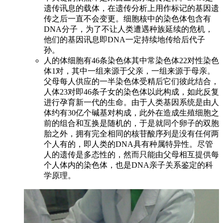
遗传讯息的载体，在遗传分析上用作标记的基因遗
传之后一直不会变更。细胞核中的染色体包含有
DNA分子，为了不让人类遭遇种族延续的危机，
他们的基因讯息即DNA一定持续地传给后代子
孙。
人的体细胞有46条染色体其中常染色体22对性染色
体1对，其中一组来源于父亲，一组来源于母亲。
父母每人供应的一半染色体受精后它们彼此结合，
人体23对即46条子女的染色体以此构成，如此反复
进行孕育新一代的生命。由于人类基因系统是由人
体约有30亿个碱基对构成，此外在造成生殖细胞之
前的组合和互换是随机的，于是就同个卵子的双胞
胎之外，拥有完全相同的核苷酸序列是没有任何两
个人有的，即人类的DNA具有种属特异性。尽管
人的遗传是多态性的，然而只能由父母相互提供每
个人体内的染色体，也是DNA亲子关系鉴定的科
学原理。