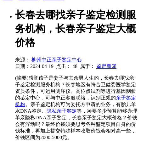
长春去哪找亲子鉴定检测服
务机构，长春亲子鉴定大概
价格
来源：
柳州中正亲子鉴定中心
日期：2024-04-19
点击：
48
属于：
鉴定新闻
(摘要)感觉孩子是妻子与其余男人生的，长春去哪找亲
子鉴定检测服务机构？长春地区有符合卫健委医学鉴定
资质条件，可运用测序仪、高位点试剂等进行基因测验
的鉴定中心，可与中正客服联络，识别正规的
亲子鉴定
机构
。亲子鉴定机构可为委托方申请的业务，有胎儿羊
水DNA鉴定、
隐私亲子鉴定
等，须要多少预算能够办理
单亲隐私DNA亲子鉴定，长春亲子鉴定大概价格？价钱
会有浮动吗？最终价钱须要思考各种鉴定项目自身的价
钱标准，再加上提交特殊样本收取价钱会相对高一些，
价钱区间为2000-5000元。