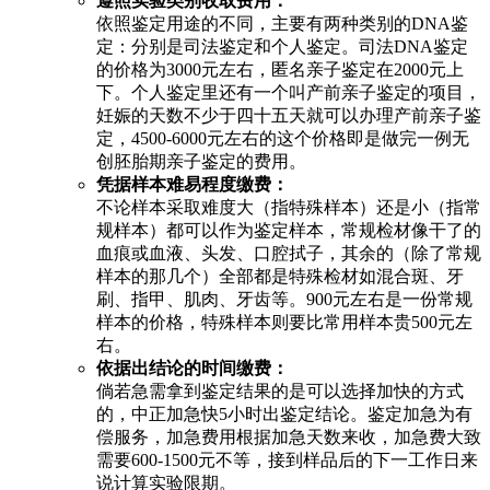
遵照实验类别收取费用：
依照鉴定用途的不同，主要有两种类别的DNA鉴
定：分别是司法鉴定和个人鉴定。司法DNA鉴定
的价格为3000元左右，匿名亲子鉴定在2000元上
下。个人鉴定里还有一个叫产前亲子鉴定的项目，
妊娠的天数不少于四十五天就可以办理产前亲子鉴
定，4500-6000元左右的这个价格即是做完一例无
创胚胎期亲子鉴定的费用。
凭据样本难易程度缴费：
不论样本采取难度大（指特殊样本）还是小（指常
规样本）都可以作为鉴定样本，常规检材像干了的
血痕或血液、头发、口腔拭子，其余的（除了常规
样本的那几个）全部都是特殊检材如混合斑、牙
刷、指甲、肌肉、牙齿等。900元左右是一份常规
样本的价格，特殊样本则要比常用样本贵500元左
右。
依据出结论的时间缴费：
倘若急需拿到鉴定结果的是可以选择加快的方式
的，中正加急快5小时出鉴定结论。鉴定加急为有
偿服务，加急费用根据加急天数来收，加急费大致
需要600-1500元不等，接到样品后的下一工作日来
说计算实验限期。