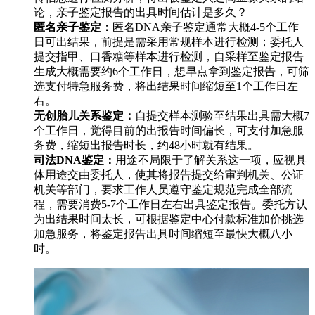
论，亲子鉴定报告的出具时间估计是多久？
匿名亲子鉴定：
匿名DNA亲子鉴定通常大概4-5个工作
日可出结果，前提是需采用常规样本进行检测；委托人
提交指甲、口香糖等样本进行检测，自采样至鉴定报告
生成大概需要约6个工作日，想早点拿到鉴定报告，可筛
选支付特急服务费，将出结果时间缩短至1个工作日左
右。
无创胎儿关系鉴定：
自提交样本测验至结果出具需大概7
个工作日，觉得目前的出报告时间偏长，可支付加急服
务费，缩短出报告时长，约48小时就有结果。
司法DNA鉴定：
用途不局限于了解关系这一项，应视具
体用途交由委托人，使其将报告提交给审判机关、公证
机关等部门，要求工作人员遵守鉴定规范完成全部流
程，需要消费5-7个工作日左右出具鉴定报告。委托方认
为出结果时间太长，可根据鉴定中心付款标准加价挑选
加急服务，将鉴定报告出具时间缩短至最快大概八小
时。