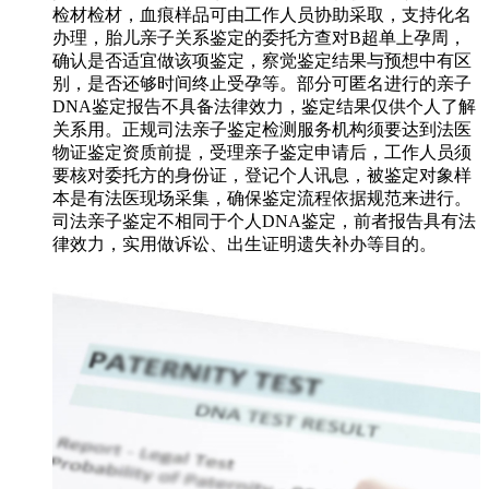
检材检材，血痕样品可由工作人员协助采取，支持化名
办理，胎儿亲子关系鉴定的委托方查对B超单上孕周，
确认是否适宜做该项鉴定，察觉鉴定结果与预想中有区
别，是否还够时间终止受孕等。部分可匿名进行的亲子
DNA鉴定报告不具备法律效力，鉴定结果仅供个人了解
关系用。正规司法亲子鉴定检测服务机构须要达到法医
物证鉴定资质前提，受理亲子鉴定申请后，工作人员须
要核对委托方的身份证，登记个人讯息，被鉴定对象样
本是有法医现场采集，确保鉴定流程依据规范来进行。
司法亲子鉴定不相同于个人DNA鉴定，前者报告具有法
律效力，实用做诉讼、出生证明遗失补办等目的。