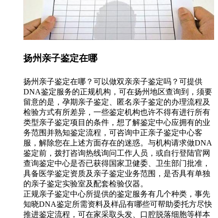
扬州亲子鉴定在哪
扬州亲子鉴定在哪？可以做双亲亲子鉴定吗？可提供
DNA鉴定服务的正规机构，可在扬州地区查询到，须要
留意的是，孕期亲子鉴定、匿名亲子鉴定的办理流程及
检验方式有所差异，一些鉴定机构也许不得有进行所有
类型亲子鉴定项目的条件，想了解鉴定中心应拥有的业
务范围并熟知鉴定流程，可咨询中正亲子鉴定中心客
服，解除您在上述方面存在的迷惑。与机构请求做DNA
鉴定前，拨打咨询热线询问工作人员，或自行登陆官网
查询鉴定中心是否已获得国家卫健委、卫生部门批准，
具备医学鉴定资质及亲子鉴定业务范围，是否具有单独
的亲子鉴定实验室及配套检验仪器。
正规亲子鉴定中心所提供的鉴定服务有几个种类，事先
知晓DNA鉴定所需资料及样品有哪些可帮助委托方尽快
推进鉴定流程，可在家采取头发、口腔脱落细胞等样本