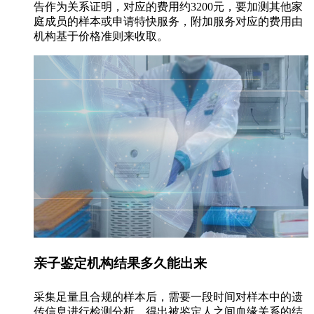
告作为关系证明，对应的费用约3200元，要加测其他家
庭成员的样本或申请特快服务，附加服务对应的费用由
机构基于价格准则来收取。
亲子鉴定机构结果多久能出来
采集足量且合规的样本后，需要一段时间对样本中的遗
传信息进行检测分析，得出被鉴定人之间血缘关系的结