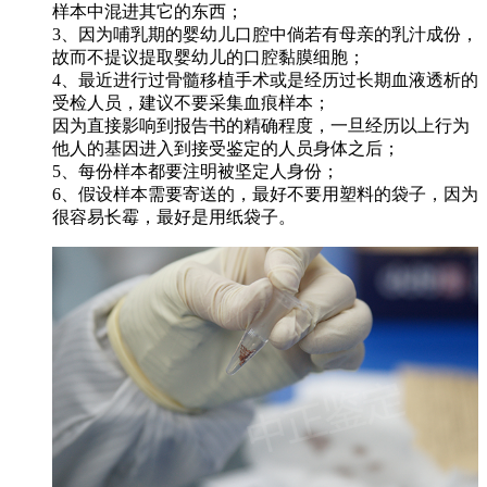
样本中混进其它的东西；
3、因为哺乳期的婴幼儿口腔中倘若有母亲的乳汁成份，
故而不提议提取婴幼儿的口腔黏膜细胞；
4、最近进行过骨髓移植手术或是经历过长期血液透析的
受检人员，建议不要采集血痕样本；
因为直接影响到报告书的精确程度，一旦经历以上行为
他人的基因进入到接受鉴定的人员身体之后；
5、每份样本都要注明被坚定人身份；
6、假设样本需要寄送的，最好不要用塑料的袋子，因为
很容易长霉，最好是用纸袋子。