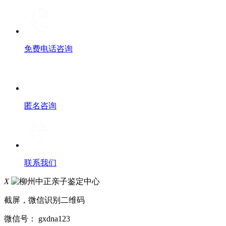
免费电话咨询
匿名咨询
联系我们
X
截屏，微信识别二维码
微信号：
gxdna123