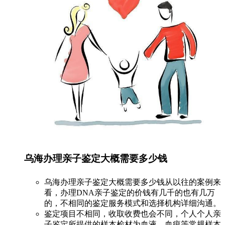
乌海办理亲子鉴定大概需要多少钱
乌海办理亲子鉴定大概需要多少钱从以往的案例来
看，办理DNA亲子鉴定的价钱有几千的也有几万
的，不相同的鉴定服务模式和选择机构详细沟通。
鉴定项目不相同，收取收费也会不同，个人个人亲
子鉴定所提供的样本检材为血液、血痕等常规样本