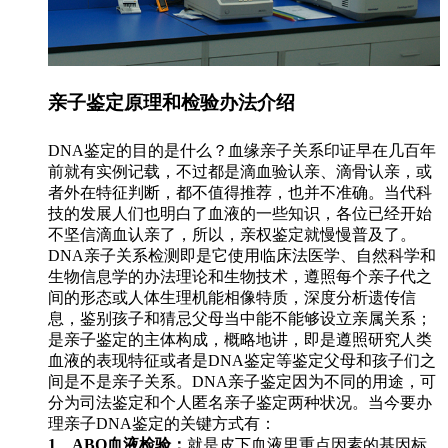
亲子鉴定原理和检验办法介绍
DNA鉴定的目的是什么？血缘亲子关系印证早在几百年
前就有实例记载，不过都是滴血验认亲、滴骨认亲，或
者外在特征判断，都不值得推荐，也并不准确。当代科
技的发展人们也明白了血液的一些知识，各位已经开始
不坚信滴血认亲了，所以，亲权鉴定就慢慢普及了。
DNA亲子关系检测即是它使用临床法医学、自然科学和
生物信息学的办法理论和生物技术，遵照每个亲子代之
间的形态或人体生理机能相像特质，深度分析遗传信
息，鉴别孩子和猜忌父母当中能不能够设立亲属关系；
是亲子鉴定的主体构成，概略地讲，即是遵照研究人类
血液的表现特征或者是DNA鉴定等鉴定父母和孩子们之
间是不是亲子关系。DNA亲子鉴定因为不同的用途，可
分为司法鉴定和个人匿名亲子鉴定两种状况。当今要办
理亲子DNA鉴定的关键方式有：
1、ABO血液检验：
就是皮下血液里重点因素的基因标