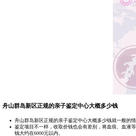
舟山群岛新区正规的亲子鉴定中心大概多少钱
舟山群岛新区正规的亲子鉴定中心大概多少钱就一般的情
鉴定项目不一样，收取价钱也会有差别，将血痕、血液等常
钱大约在6000元以内。