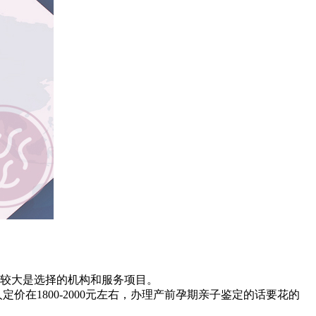
较大是选择的机构和服务项目。
在1800-2000元左右，办理产前孕期亲子鉴定的话要花的