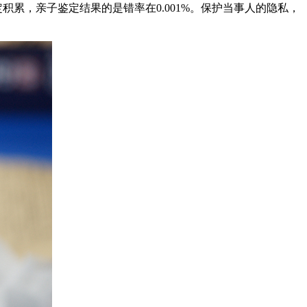
累，亲子鉴定结果的是错率在0.001%。保护当事人的隐私，