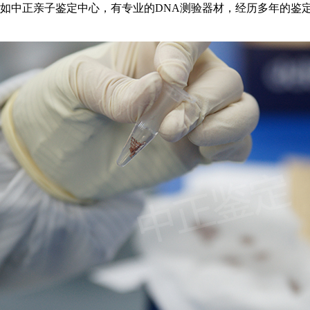
中正亲子鉴定中心，有专业的DNA测验器材，经历多年的鉴定积