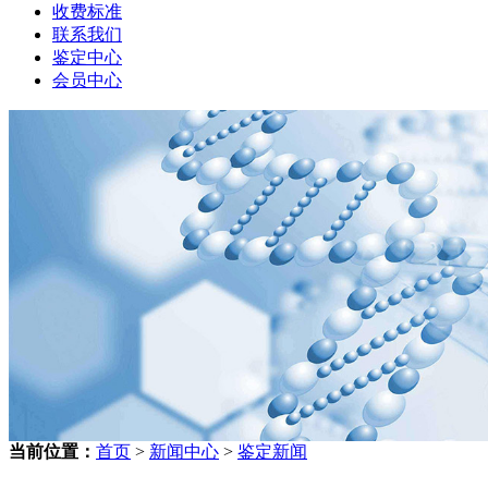
收费标准
联系我们
鉴定中心
会员中心
当前位置：
首页
>
新闻中心
>
鉴定新闻