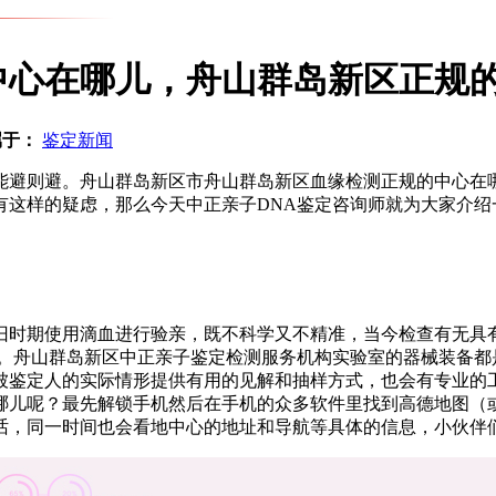
中心在哪儿，舟山群岛新区正规
属于：
鉴定新闻
能避则避。舟山群岛新区市舟山群岛新区血缘检测正规的中心在
有这样的疑虑，那么今天中正亲子DNA鉴定咨询师就为大家介绍
旧时期使用滴血进行验亲，既不科学又不精准，当今检查有无具有
厚。舟山群岛新区中正亲子鉴定检测服务机构实验室的器械装备都
被鉴定人的实际情形提供有用的见解和抽样方式，也会有专业的
儿呢？最先解锁手机然后在手机的众多软件里找到高德地图（或
话，同一时间也会看地中心的地址和导航等具体的信息，小伙伴