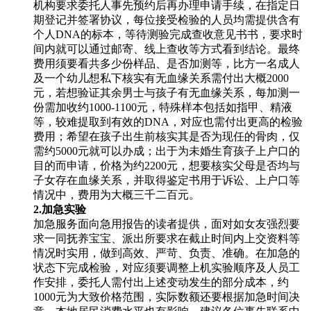
机构要求委托人事先预约后再办理申请手续，在指定日
期登记并签署协议，每位接受检验的人员均需提供含有
个人DNA的标本，等待测验完成查收意见书书，要求时
间内就可以通过邮寄、线上查收等方式看到结论。最终
费用须要看共多少份样品、是否加测等，比方一名成人
及一个幼儿想私下核实有无血缘关系需付出大概2000
元，若想验证其余男士与孩子有无血缘关系，每加测一
份需加收约1000-1100元，特殊样本包括如指甲、精液
等，较难提取到有效的DNA，对应也需付出更高的检验
费用；希望在孩子出生前核实其是否为现任的骨肉，仅
需约5000元就可以办成；出于为未婚生育孩子上户口的
目的而申请，价格为约2200元，想要核实父母是否均与
子女存在血缘关系，并取得鉴定书用于诉讼、上户口等
情况中，费用为大概三千二百元。
2.加急实验
加急服务面向急用报告的读者提供，面对如女友强烈要
求一同抚养宝宝、派出所要求在截止时间内上交资料等
情况时实用，做到高效、严苛、负责、准确。在加急的
状态下完成检验，对应须要调整上机实验顺序及人员工
作安排，委托人需付出上述变动发生的部分成本，约
1000元为大致价格范围，实际数额还要根据加急时间决