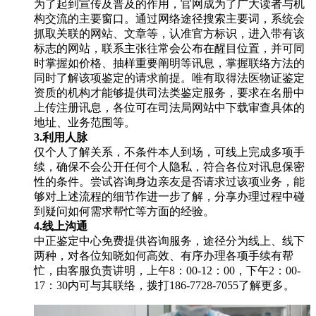
为了起到宣传及普及的作用，官网成为了广大读者与机
构交流的主要窗口。通过网络途径搜索主要词，系统会
抓取关联的网站、文章等，认准官方标识，进入带有该
标志的网站，联系主张往常会公布在醒目位置，并可同
时掌握如价格、抽样重要阐明等讯息，掌握联络方法的
同时了解该项鉴定的请求前提。唯有取得法医物证鉴定
资质的机构才能够提供司法类鉴定服务，要求在名册中
上传注册讯息，各位可在司法局网站中下载审查具体的
地址、业务范围等。
3.利用人脉
仅个人了解关系，不条件本人到场，可线上完成多项手
续，确保不会公开任何个人隐私，符合各位对讯息保密
性的条件。尝试咨询身边亲友是否请求过该项业务，能
够对上述流程的细节作进一步了解，分享办理过程中碰
到疑问如何需求帮忙等方面的经验。
4.线上沟通
中正鉴定中心免费提供咨询服务，途径分为线上、线下
两种，对各位知晓如何高效、有序办理各项手续有帮
忙，由客服负责讲明，上午8：00-12：00，下午2：00-
17：30内可与其联络，拨打186-7728-7055了解更多。