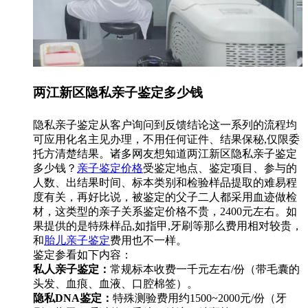
两江新区隐私亲子鉴定多少钱
隐私亲子鉴定从客户询问到反馈结论这一系列的流程均
可应用化名主见办理，不用任何证件、结果保秘,仅限委
托方清楚结果。诸多网友想知道两江新区隐私亲子鉴定
多少钱？
亲子鉴定价格
受鉴定地点、鉴定项目、参与的
人数、出结果时间、标本类别和检验样品提取的难易程
度有关，再好比说，被鉴定的父子二人都采用血迹做检
材，这类型的亲子关系鉴定价格不贵，2400元左右。如
果提供的是特殊样品,如指甲,牙刷等那么费用相对较贵，
和
胎儿亲子鉴定
费用也不一样。
鉴定参看如下内容：
私人亲子鉴定：
常规标本收费一千元左右/份（带毛囊的
头发、血痕、血液、口腔棉签）。
隐私DNA鉴定：
特殊测验费用约1500~2000元/份（牙