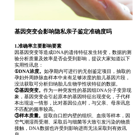
基因突变会影响隐私亲子鉴定准确度吗
1.准确率主要影响要素
因基因突变等造成DNA的遗传特征发生转变，数据的测
验分析质量及效率是否会受到影响，提议大家知道以下
实用性讯息：
①DNA浓度。
如孕期内可进行的无创鉴定项目，抽取的
孕妇外周静脉血样本中未有足够浓度的胎儿基因片段，
没法获取可分析归纳胎儿生物学性状特征的数据。
②基因突变。
作为一种突发性的基因组DNA分子变异现
象，基因突变会引起原本的基因特征出现变化，子代样
本出现这一情形，比对基因位点时，与父亲、母亲讯息
不匹配的频率较高。
③样本质量。
提取自口腔内壁的组织、血痕等样本，因
空气潮湿而受潮、采取后与细菌等大致引发污染的物质
接触，DNA数据也许受到影响进而无法采取到有效讯
息。