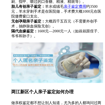
刷、指甲、嚼过的口香糖、精液、精斑等）。
胎儿有创亲子鉴定：
羊水或绒毛
亲子鉴定费用
约3500
元，羊水穿刺手术是在医院做，手术费大概1000元在医
院缴费窗口支出。
无创孕期亲子鉴定：
大概四千五百元（不需要外创手
术，抽静脉血保险无创）。
隔代血缘鉴定：
1600元—2000元一人（如叔叔跟侄子、
爷爷和孙子）。
两江新区个人亲子鉴定如何办理
做亲权鉴定都不想让别人知道，尤为多的人都询问过两