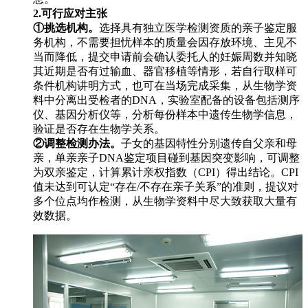
2.可行应对主张
①挑选机构。
选择具有独立医学检测资质的亲子鉴定服
务机构，不需要担忧样本的质量会因存放环境、主见不
当而降低，提交申请前会确认委托人的妊娠周数并知晓
其近期是否有过输血、器官移植等情形，若自行取样可
条件机构讲明方式，也可在当场完成采集，从生物学资
料中分离出受检者的DNA，实验室配备的设备包括测序
仪、基因分析仪等，分析每份样本中遗传生物学信息，
验证是否存在生物学关系。
②调整检测办法。
子女的基因特性分别遗传自父亲和母
亲，单亲亲子DNA鉴定项目碰到基因突变影响，可调整
为双亲鉴定，计算累计亲权指数（CPI）得出结论。CPI
值未达到可认定“存在/不存在亲子关系”的准则，提议对
多个位点均作检测，从生物学资料中尽大致获取大量有
效数据。