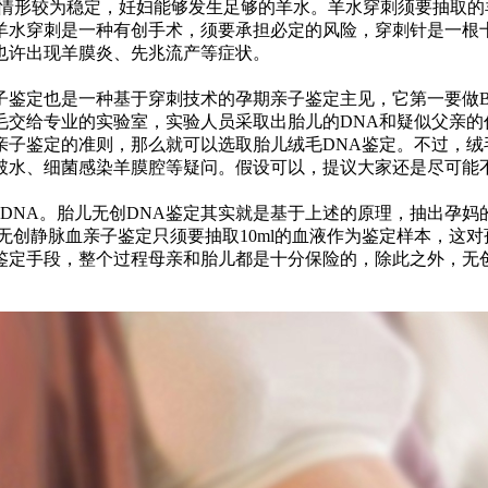
育情形较为稳定，妊妇能够发生足够的羊水。羊水穿刺须要抽取的羊水
羊水穿刺是一种有创手术，须要承担必定的风险，穿刺针是一根
也许出现羊膜炎、先兆流产等症状。
亲子鉴定也是一种基于穿刺技术的孕期亲子鉴定主见，它第一要做
毛交给专业的实验室，实验人员采取出胎儿的DNA和疑似父亲的
亲子鉴定的准则，那么就可以选取胎儿绒毛DNA鉴定。不过，绒
破水、细菌感染羊膜腔等疑问。假设可以，提议大家还是尽可能
DNA。胎儿无创DNA鉴定其实就是基于上述的原理，抽出孕妈
无创静脉血亲子鉴定只须要抽取10ml的血液作为鉴定样本，这
鉴定手段，整个过程母亲和胎儿都是十分保险的，除此之外，无