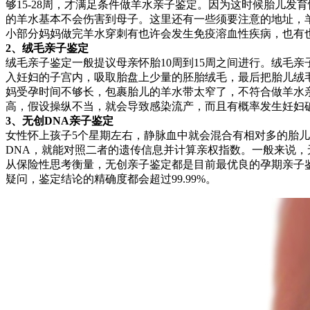
够15-28周，才满足条件做羊水亲子鉴定。因为这时候胎儿发
的羊水基本不会伤害到母子。这里还有一些须要注意的地址，
小部分妈妈做完羊水穿刺有也许会发生免疫溶血性疾病，也有
2、绒毛亲子鉴定
绒毛亲子鉴定一般提议母亲怀胎10周到15周之间进行。绒毛
入妊妇的子宫内，吸取胎盘上少量的胚胎绒毛，最后把胎儿绒
妈受孕时间不够长，包裹胎儿的羊水带太窄了，不符合做羊水
高，假设操纵不当，就会导致感染流产，而且有概率发生妊妇
3、无创DNA亲子鉴定
女性怀上孩子5个星期左右，静脉血中就会混合有相对多的胎儿
DNA，就能对照二者的遗传信息并计算亲权指数。一般来说，
从保险性思考衡量，无创亲子鉴定都是目前最优良的孕期亲子
疑问，鉴定结论的精确度都会超过99.99%。