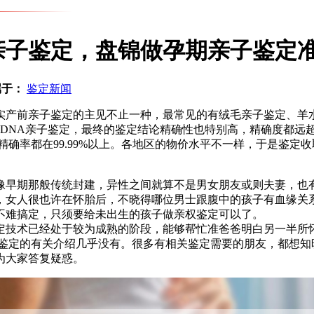
亲子鉴定，盘锦做孕期亲子鉴定
属于：
鉴定新闻
实产前亲子鉴定的主见不止一种，最常见的有绒毛亲子鉴定、羊
DNA亲子鉴定，最终的鉴定结论精确性也特别高，精确度都远超9
精确率都在99.99%以上。各地区的物价水平不一样，于是鉴
像早期那般传统封建，异性之间就算不是男女朋友或则夫妻，也
，女人很也许在怀胎后，不晓得哪位男士跟腹中的孩子有血缘关
不难搞定，只须要给未出生的孩子做亲权鉴定可以了。
定技术已经处于较为成熟的阶段，能够帮忙准爸爸明白另一半所
系鉴定的有关介绍几乎没有。很多有相关鉴定需要的朋友，都想知
为大家答复疑惑。