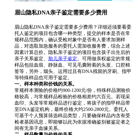
眉山隐私DNA亲子鉴定需要多少费用
眉山隐私DNA亲子鉴定需要多少费用？详细还须要看委
托人鉴定的项目包含哪一种类型，提交的样本是否在常
规样品范围内，确认受检对象中是否有人要求加测样
品，对选取加急服务的委托人需加收服务费，综合上述
因素计算总价。隐私亲子鉴定的项目包含孩子出生后的
亲子关系鉴定、
胎儿亲子鉴定
。可用做亲权鉴定的常规
样品包括血痕、静脉血、可见毛囊附着的头发、口腔棉
签等，另外，烟头、运用过且有DNA残留的牙刷、指甲
等特殊样品也可用于鉴定。
一、样本种类和价钱的关系。
常规样本测验的价格约900-1200元/份，特殊样品测验价
格较高，与常规样品检验的价格相差约六百元。若现采
血印、头发等常规样品进行鉴定，将孩子的指甲样品带
至DNA鉴定机构，最终价格大约2500-2800元。委托人
可基于个人预算筛选样品类型，只要确保样品内含有受
检者基因讯息，即能够以此为依据准确鉴别被鉴定者之
间有无亲子血缘关系。
二、样品数量与价格的关系。