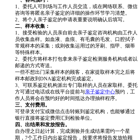
1、委托人可到场与工作人员交流，或在网络联系、微信
咨询等将匿名亲子鉴定的详细的操作环节学习清楚。
2、将个人亲子鉴定的申请表重要说明确认后填写。
二、样本收集：
1、接受检验的人员亲自前去亲子鉴定咨询机构由工作人
员收集血样。如血液、血痕、有毛囊的毛发、口腔拭子
常规样本的采集；或则收集运用过的牙刷、指甲、烟蒂
等特殊样本。
2、委托方将样本打包拿来亲子鉴定检测服务机构或者以
邮递的方式寄送。
一些不想出门采集样本的顾客，在家提取样本完之后将
样本邮政到DNA鉴定机构完成鉴定。
3、可联系鉴定机构派出专门取样的人员在家取样。委托
方可通过电话或在线平台提前与
亲子鉴定中心
预约，工
作人员将会在预约好的时间抵达办理抽样程序。
三、支付费用。
可登录支付宝或微信点击转账到鉴定机构，也能够通过
银行直接将鉴定费用汇到检验单位。
四、出结果和发放报告。
自办理之日起计算，完成测验并生成结果需约一个星
期，7个工作日内出鉴定报告，按要求将报告发放给顾