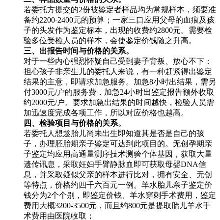
若委托方提交的2份被鉴定者样品均为常规样本，须要准
备约2200-2400元的预算；一家三口应用父母的血痕及孩
子的头发作为鉴定标本，出现的收费约2800元。需要检
验多位受检人员的样本，会使鉴定价钱随之升高。
三、出报告时间与价格的关系。
对于一些内心强烈怀疑自己受到妻子背叛、放心不下：
担心孩子非亲生儿的委托人来说，有一种赶紧得出鉴定
结果的主意，即请求加急服务。加急8小时出结果，需另
付3000元/户的服务费，加急24小时出鉴定报告额外收取
约2000元/户。要求加急出结果的时间越快，检验人员需
加迅速度完成各项工作，所以对应价格也越高。
四、检验项目与价格的关系。
若委托人想趁胎儿尚未出生即知道其是否是自己的孩
子，办理胚胎期亲子鉴定可达到此项目的。无创孕期亲
子鉴定均应用高通量测序技术测验个体基因，获取大量
遗传讯息，采取妊妇手臂静脉血即可获取母婴DNA信
息，并采取疑似父亲的样本进行比对，拥有安全、无创
等特点，价格约四千六百元一例。羊水胎儿亲子鉴定价
钱分为2个个别，即鉴定价钱、羊水穿刺手术费用，鉴定
费用大概3200-3500元，而且约800元是提取胎儿羊水手
术费用由医院收取；