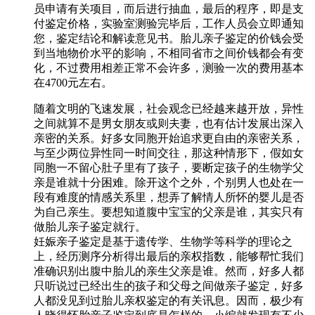
员申请有关项目，而后进行抽血，最后的程序，即是支
付鉴定价格，实验室测验完毕后，工作人员会立即通知
您，鉴定结论和解读意见书。胎儿亲子鉴定的价钱会受
到当地物价水平的影响，不相同省市之间价钱都会有变
化，不过费用相差正常不会许多，测验一次的费用基本
在4700元左右。
随着文明的飞速发展，社会观念已经越来越开放，异性
之间就算不是男女朋友或则夫妻，也有估计发展出深入
亲密的关系。好多女同胞开始追求更自由的亲密关系，
与至少两位异性同一时间交往，那这种情形下，假如女
同胞一不留心肚子里有了孩子，要断定孩子的生物学父
亲是谁就十分困难。除开这个之外，个别男人也处在一
段有难度的情感关系里，想弄了解情人所怀的婴儿是否
为自己亲生。要想知道腹中宝宝的父亲是谁，其实只有
做胎儿亲子鉴定就行。
妊娠亲子鉴定是基于遗传学、生物学等科学的理论之
上，经历测序分析得出最后的亲权指数，能够帮忙我们
准确识别出腹中胎儿的亲生父亲是谁。然而，好多人都
只听说过已经出生的孩子和父母之间做亲子鉴定，好多
人都没见到过胎儿亲权鉴定的有关讯息。因而，极少有