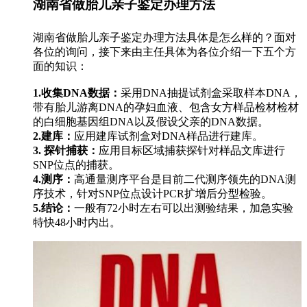
湖南省做胎儿亲子鉴定办理方法
湖南省做胎儿亲子鉴定办理方法具体是怎么样的？面对
各位的询问，接下来由主任具体为各位介绍一下五个方
面的知识：
1.收集DNA数据：
采用DNA抽提试剂盒采取样本DNA，
带有胎儿游离DNA的孕妇血液、包含女方样品检材检材
的白细胞基因组DNA以及假设父亲的DNA数据。
2.建库：
应用建库试剂盒对DNA样品进行建库。
3. 探针捕获：
应用目标区域捕获探针对样品文库进行
SNP位点的捕获。
4.测序：
高通量测序平台是目前二代测序领先的DNA测
序技术，针对SNP位点设计PCR扩增后分型检验。
5.结论：
一般有72小时左右可以出测验结果，加急实验
特快48小时内出。