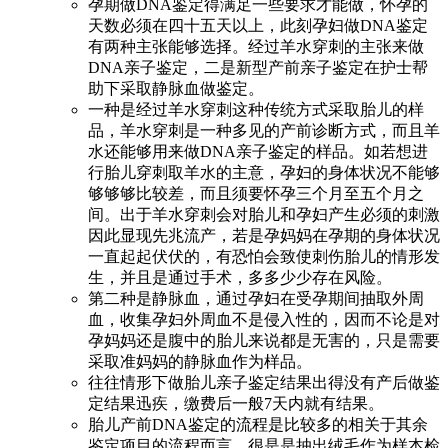
孕期做DNA鉴定得满足一些要求才能做，怀孕的
天数必须在四十五天以上，此刻孕妇做DNA鉴定
有两种主张能够选择。经过羊水穿刺的主张来做
DNA亲子鉴定，二是新型产前亲子鉴定在护士帮
助下采取静脉血做鉴定。
一种是经过羊水穿刺这种传统方式采取胎儿的样
品，羊水穿刺是一种多见的产前诊断方式，而且羊
水还能够用来做DNA亲子鉴定的样品。如若想进
行胎儿穿刺取羊水的主意，孕妇的身体状况不能够
够够够比较差，而且须要怀孕三个月至五个月之
间。出于羊水穿刺会对胎儿和孕妇产生必须的刺激
因此显现先兆流产，若是孕妈妈在孕期的身体状况
一直起起伏伏的，有恐怕会致使刺伤胎儿的情形发
生，并且是通过手术，多多少少存在风险。
第二种是静脉血，通过孕妇在受孕期间抽取外周
血，收集孕妇外周血不是侵入性的，因而不论是对
孕妈妈还是腹中的胎儿来说都是无害的，只是需要
采取准妈妈的静脉血作为样品。
往往情形下做胎儿亲子鉴定结果出得没有产后做鉴
定结果迅疾，缴费后一般7天内就有结果。
胎儿产前DNA鉴定的流程是比较多的相关于其余
鉴定项目的流程而言，很是是抽出绒毛作为样本检