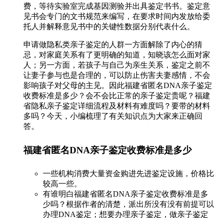
费，等待实验室完成基因测验并出具鉴定书书。鉴定意
见书会专门的文书规范来编写，在要求时间内发放给委
托人并解释意见书中的关键性数据分别代表什么。
申请做隐私类亲子鉴定的人群一方面解除了内心的猜
忌，对家庭关系有了更明确的知道，知晓该怎么面对家
人；另一方面，若孩子与自己为亲生关系，鉴定之前不
让妻子参与也是合理的，可以防止伤害夫妻感情，不会
影响孩子对父母的主见。因此福建省匿名DNA亲子鉴定
收费标准是多少？会不会比正常的亲子鉴定贵呢？福建
省隐私亲子鉴定详细流程及材料有难度吗？要带的材料
多吗？今天，小编梳理了有关知识点为大家来正确回
答。
福建省匿名DNA亲子鉴定收费标准是多少
一些机构消费大量资金购进先进鉴定设施，价格比
较高一些。
有谁明白福建省匿名DNA亲子鉴定收费标准是多
少吗？根据作者的清楚，派出所没有没有前提可以
办理DNA鉴定；想要办理亲子鉴定，做亲子鉴定