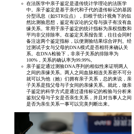
在法医学中亲子鉴定是遗传统计学理论的法医学
中。亲子鉴定是基于亲代和子代的遗传标记的基因
分型讯息（如STR位点），归根于统计视角下的似
然比测验思想，鉴定有议论的父母与孩子有没有血
缘关系。常用于亲子鉴定的统计指标为亲权指数和
平均非父排除率。在鉴定关系报告里，往往会同时
备注这两个鉴定指标，以便测验结果综合评判。经
过测试子女与父母的DNA模式是否相符来确认关
系。在DNA检验下，非亲子关系的排除率为
100%，关系的确认率为99.99%。
亲子鉴定通过测验DNA序列的相似性来证明两人
之间的亲缘关系。两人之间血脉相连关系密不可分
就可以为他（她）们拥有亲子关系，总的来说，亲
子关系是指父母与子女间的亲缘关系。就此，做亲
子鉴定的科学方式是通过遗传标记的检验与分析来
鉴别父母与子女是否亲生关系，并且对当事人之间
是否为亲生关系一事可以完美判断出来。