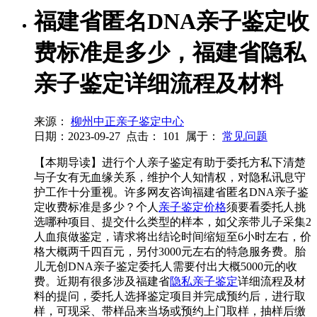
福建省匿名DNA亲子鉴定收
费标准是多少，福建省隐私
亲子鉴定详细流程及材料
来源：
柳州中正亲子鉴定中心
日期：2023-09-27
点击：
101
属于：
常见问题
【本期导读】进行个人亲子鉴定有助于委托方私下清楚
与子女有无血缘关系，维护个人知情权，对隐私讯息守
护工作十分重视。许多网友咨询福建省匿名DNA亲子鉴
定收费标准是多少？个人
亲子鉴定价格
须要看委托人挑
选哪种项目、提交什么类型的样本，如父亲带儿子采集2
人血痕做鉴定，请求将出结论时间缩短至6小时左右，价
格大概两千四百元，另付3000元左右的特急服务费。胎
儿无创DNA亲子鉴定委托人需要付出大概5000元的收
费。近期有很多涉及福建省
隐私亲子鉴定
详细流程及材
料的提问，委托人选择鉴定项目并完成预约后，进行取
样，可现采、带样品来当场或预约上门取样，抽样后缴