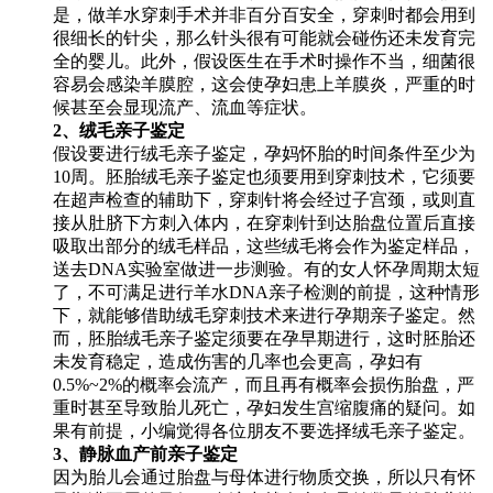
是，做羊水穿刺手术并非百分百安全，穿刺时都会用到
很细长的针尖，那么针头很有可能就会碰伤还未发育完
全的婴儿。此外，假设医生在手术时操作不当，细菌很
容易会感染羊膜腔，这会使孕妇患上羊膜炎，严重的时
候甚至会显现流产、流血等症状。
2、绒毛亲子鉴定
假设要进行绒毛亲子鉴定，孕妈怀胎的时间条件至少为
10周。胚胎绒毛亲子鉴定也须要用到穿刺技术，它须要
在超声检查的辅助下，穿刺针将会经过子宫颈，或则直
接从肚脐下方刺入体内，在穿刺针到达胎盘位置后直接
吸取出部分的绒毛样品，这些绒毛将会作为鉴定样品，
送去DNA实验室做进一步测验。有的女人怀孕周期太短
了，不可满足进行羊水DNA亲子检测的前提，这种情形
下，就能够借助绒毛穿刺技术来进行孕期亲子鉴定。然
而，胚胎绒毛亲子鉴定须要在孕早期进行，这时胚胎还
未发育稳定，造成伤害的几率也会更高，孕妇有
0.5%~2%的概率会流产，而且再有概率会损伤胎盘，严
重时甚至导致胎儿死亡，孕妇发生宫缩腹痛的疑问。如
果有前提，小编觉得各位朋友不要选择绒毛亲子鉴定。
3、静脉血产前亲子鉴定
因为胎儿会通过胎盘与母体进行物质交换，所以只有怀