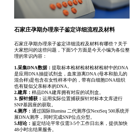
石家庄孕期办理亲子鉴定详细流程及材料
石家庄孕期办理亲子鉴定详细流程及材料有哪些？关于
大家想问的这些问题，下面5个方面是今天小编为各位整
理的常识内容：
1.采集DNA数据：
提取标本检材检材检材检材中的DNA
是应用DNA抽提试剂盒，血浆游离DNA (母本和胎儿的
混合样)是包含在女性样本中的，带有白细胞DNA组织
也有疑似父亲标本的DNA。
2.建库：
样品DNA建库拥有对应的试剂盒。
3. 探针捕获：
运用实际位置捕获探针对标本文库进行
SNP基因座的获取。
4.测序：
通过国际Illumina 二代测序仪NextSeq 500系统开
展DNA测序，同时完成SNP位点分型。
5.结论：
鉴定结论平常仅需3-5个工作日出来，提供加快
48小时出结果服务。