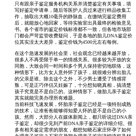
只有跟亲子鉴定服务机构关系并清楚鉴定有关事项，填
写好鉴定申请单，随后等医护人员过来进行样品收集工
作，抽取出大概10毫升的静脉血，在缴纳完鉴定费用
后，就能放心地回家，等待实验室出具最终的检验意见
书。各个省市的鉴定价钱标准都不一致，但各地市场部
门都会严苛监管收费疑问，于是各地的胎儿DNA鉴定价
位其实没太大差异，鉴定价钱为4500元左右每例。
在这个急速发展的社会里，社会观念已经越来越开放，
很多人不再受限于单一的情感关系。很多较为开放的女
同胞，大致会同一时间和多个男人保持密切地联络，这
种情形下，比方女人意外怀了孩子，就很难分辨出胎儿
的父亲是谁。除去这个之外，不少男士遭受了情感背
叛，可是正巧伴侣又妊娠了，十分想知晓真相，搞清楚
孩子究竟是不是自己的。这种情形下，做胎儿亲子鉴定
其实就能完美办理所有难题。
当前科技飞速发展，怀胎亲子鉴定已经是一项特别成熟
的技术，让准爸爸能够得知爱人怀的是不是自己的小
孩。然而，大部分人在媒体新闻上，都只听说过DNA亲
子鉴定，却很少见到产前DNA亲子鉴定的详细介绍。很
多有相关鉴定需求的朋友，都想知晓石家庄怀孕了如何