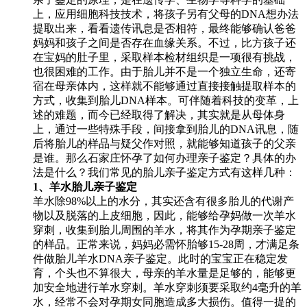
上，应用细胞科技技术，将孩子另有父母的DNA想办法
提取出来，看看遗传讯息是否相符，最终能够确认爸爸
妈妈和孩子之间是否存在血缘关系。不过，比方孩子还
在宝妈的肚子里，采取样本检材组织是一项很有挑战，
也很困难的工作。由于胎儿并不是一个独立生命，还寄
宿在母亲体内，这样就不能够通过直接接触提取样本的
方式，收集到胎儿DNA样本。可伴随着科技的变革，上
述的难题，而今已经取得了解决，其实就是从母体身
上，通过一些特殊手段，间接拿到胎儿的DNA讯息，随
后将胎儿的样品与疑父作对照，就能够知道孩子的父亲
是谁。那么石家庄怀孕了如何办理亲子鉴定？具体的办
法是什么？我们常见的胎儿亲子鉴定方式有这样几种：
1、羊水胎儿亲子鉴定
羊水除98%以上的水分，其实还含有很多胎儿的代谢产
物以及脱落的上皮细胞，因此，能够给孕妈做一次羊水
穿刺，收集到胎儿周围的羊水，将其作为孕期亲子鉴定
的样品。正常来说，妈妈必需怀胎够15-28周，才满足条
件做胎儿羊水DNA亲子鉴定。此时的宝宝正在稳定发
育，个头也不算很大，母亲的羊水量是足够的，能够更
加安全地进行羊水穿刺。羊水穿刺须要采取约4毫升的羊
水，经常不会对孕期女同胞造成多大损伤。值得一提的