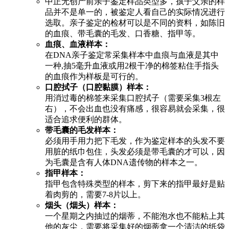
中正无创产前亲子鉴定样品类型多，孩子父亲的样
品并不是单一的，被鉴定人看自己的实际情况进行
选取。亲子鉴定的检材可以是不同的资料，如陈旧
的血痕、带毛囊的毛发、口香糖、指甲等。
血痕、血液样本：
在DNA亲子鉴定常采集样本中血痕与血液是其中
一种,抽5毫升血液或用2根干净的棉签粘住手指头
的血痕作为样板是可行的。
口腔拭子（口腔黏膜）样本：
用消过毒的棉签来采集口腔拭子（需要采集3根左
右），不会出血也没有痛感，很容易就会采集，很
适合追求便利的群体。
带毛囊的毛发样本：
必须用手用力把下毛发，作为鉴定样本的头发不要
用脏的纸巾包住，头发必须是带毛囊的才可以，因
为毛囊是含有人体DNA遗传物的样本之一。
指甲样本：
指甲包含特殊类型的样本，剪下来的指甲最好是贴
着肉剪的，需要7-8片以上。
烟头（烟头）样本：
一个星期之内抽过的烟蒂，不能泡水也不能粘上其
他的灰尘，需要将采集好的烟蒂拿一个清洁的纸袋