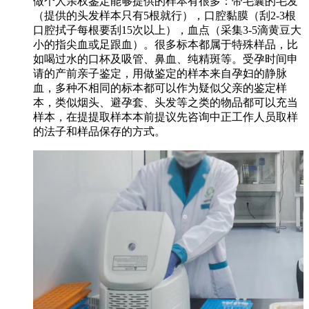
做个人亲权鉴定能够提供的样本有很多：带毛囊的毛发
（提供的头发样本只有5根就行），口腔黏膜（刮2-3根
口腔拭子每根要刮15次以上），血点（采集3-5滴黄豆大
小的指尖血或足跟血）。很多标本都属于特殊样品，比
如喝过水的口杯及吸管、鼻血、纯精斑等。受孕时间申
请的产前亲子鉴定，用做鉴定的样本来自孕妇的静脉
血，多种不相同的标本都可以作为疑似父亲的鉴定样
本，类似烟头、避孕套、头发等之类的物品都可以充当
样本，在提提取样本本前提议先咨询中正工作人员取样
的法子和样品保存的方式。