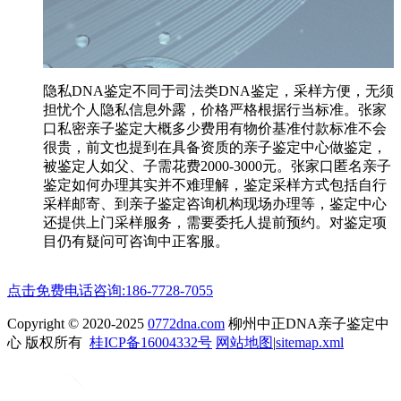
隐私DNA鉴定不同于司法类DNA鉴定，采样方便，无须
担忧个人隐私信息外露，价格严格根据行当标准。张家
口私密亲子鉴定大概多少费用有物价基准付款标准不会
很贵，前文也提到在具备资质的亲子鉴定中心做鉴定，
被鉴定人如父、子需花费2000-3000元。张家口匿名亲子
鉴定如何办理其实并不难理解，鉴定采样方式包括自行
采样邮寄、到亲子鉴定咨询机构现场办理等，鉴定中心
还提供上门采样服务，需要委托人提前预约。对鉴定项
目仍有疑问可咨询中正客服。
点击免费电话咨询:186-7728-7055
Copyright © 2020-2025
0772dna.com
柳州中正DNA亲子鉴定中
心 版权所有
桂ICP备16004332号
网站地图
|
sitemap.xml