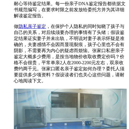
耐心等待鉴定结果。每一份亲子DNA鉴定报告都依据文
书规范编写，在要求时限之前发放给委托方并为其详细
解读鉴定报告。
做
隐私亲子鉴定
，在保护个人隐私的同时知晓了孩子与
自己的关系，对后续须要办理的事情有了头绪；假设鉴
定结果证实妻子并未出轨，不明说对妻子表示怀疑是准
确的，夫妻感情不会因而显现裂痕，孩子心里也不会有
阴影，不需要再为内心的疑虑而烦恼。张家口私密亲子
鉴定大概多少费用，是按当地物价收取收费定价吗？价
格不会很贵，平常单亲2人在2000-2200元左右，双亲收
费约两千元。张家口匿名亲子鉴定如何办理？委托人须
要提供多少项资料？假设读者们也关心这些问题，请耐
心地阅读下文。