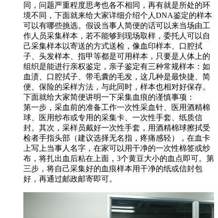
同，问题严重程度思考也各不相同，再有就是所处的环
境不同，下面就来给大家详细介绍个人DNA鉴定的样本
可以有哪些挑选。假设当事人简便的话可以来当场由工
作人员采集样本，若不能够到现场取样，委托人可以自
己采集样本以寄送的方式送检，像血印样本、口腔拭
子、头发样本、指甲等都是可用样本，只要是人体上的
组织是能进行亲权鉴定，亲子鉴定有三种常规样本：如
血渍、口腔拭子、带毛囊的毛发，这几种是最快捷、简
便、保险的采样方法，与此同时，样本也相对好保存。
下面就给大家简便讲明一下采集血痕的谨慎事项：
第一步，采血前的准备工作一次性采血针、医用酒精棉
球、医用纱布或专用的采集卡、一次性手套、纸质信
封。其次，采样员戴好一次性手套，用酒精棉球擦拭受
检者手指头部（建议选择无名指，疼痛感轻），在血卡
上写上当事人名字，在家可以用干净的一次性棉签或纱
布，将扎出血后粘在上面，3个黄豆大小的血点即可。第
三步，将自己采集好的血痕样本用干净的纸或信封包
好，再通过邮政邮寄即可。