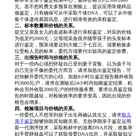
标本带至亲子鉴定检测中心，最终价格大约2500-2800
元。若不想耗费太多预算在测验上，提议应用常规样品
做鉴定，只有确保可从中采取个体DNA，可以了从中收
集个体遗传基因讯息，进行精准有效的亲权鉴定。
二、标本数量和价钱的关系。
提交父亲及女儿的血迹标本进行亲权鉴定，对应的价钱
为低至约2000元；父母现采血痕并随带孩子的头发标本
进行鉴定，预算须要达到大概二千七百元。须要检验多
位受检人员的标本，委托方须要付出较高的鉴定收费。
三、出报告时间与价格的关系。
对于一些内心强烈怀疑自己受到妻子背叛、以为孩子与
自己完全不像的委托方而言，请求加急出鉴定报告，可
赶快解开委托方的心结。加急8小时出鉴定报告额外收取
约3000元/户，请求在测验后24小时内知晓鉴定结果，机
构会另外收取2000元/户的特快服务费。要求出具鉴定报
告的时限越短，对检验效率的要求变高，因此出现的价
格也会增多。
四、检验项目与价钱的关系。
一些委托人不想等到孩子出生再确认其生父，请求
胎儿
亲子鉴定
能够协助其知晓关系。无创孕期亲子鉴定运用
新一代测序技术，采取检材中的游离DNA片段，收集孕
妇手臂静脉血可以了获取母婴DNA信息，并采取疑似父