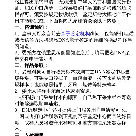
络且提出预约申请，无须准备中华人民共和国居民身份
证、居民户口薄等，自行采取好样品邮政送检或当场取
样都可。须要按规定收缴款项，鉴定所需大概七个工作
日才能够完成。下面将向大家谨慎谈谈以下内容：
一、咨询预约：
1、当事人可亲自前去
亲子鉴定机构
询问，也能够打电话
或微信等方法将隐私DNA亲子鉴定的详细的操纵程序学
习知道。
2、委托方在慎重思考衡量知道之后，填写匿名DNA鉴
定委托申请表办理。
二、样品采取：
1、受检对象可自行收集标本或则前去DNA鉴定中心当
场采集。可采集口腔拭子、血痕血液、拔下来的头发常
规样本；也能够是指甲、牙刷、烟蒂等特殊样本。
2、委托人将样本亲自送达或则寄送。
一些不想出门采集样本的顾客，自己私下采集样本寄送
时能够选取顺丰速递。
3、DNA鉴定中心还可提供上门服务用户申请就可以。
上网或者打电话联系到正规的亲子鉴定中心而且约好日
期，取样人员将遵守采样时间和地方前往采集鉴定样
本。
三、支付费用。