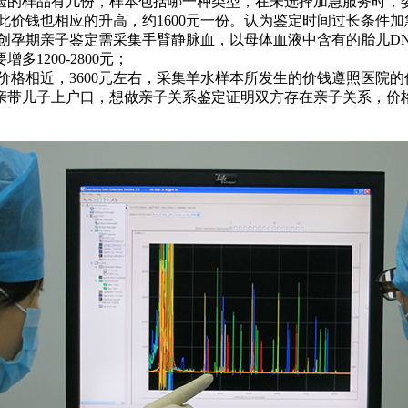
验的样品有几份，样本包括哪一种类型，在未选择加急服务时，
此价钱也相应的升高，约1600元一份。认为鉴定时间过长条件
创孕期亲子鉴定需采集手臂静脉血，以母体血液中含有的胎儿DN
200-2800元；
格相近，3600元左右，采集羊水样本所发生的价钱遵照医院的价格
带儿子上户口，想做亲子关系鉴定证明双方存在亲子关系，价格