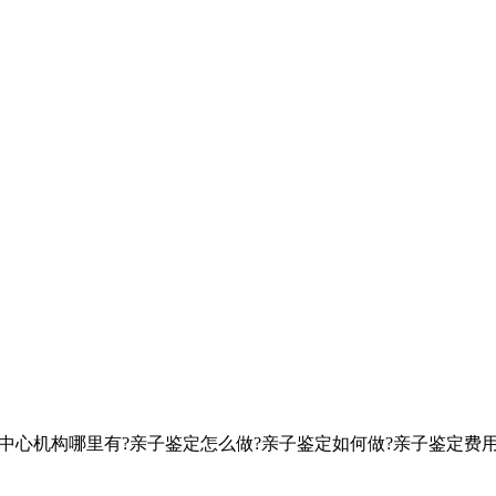
定中心机构哪里有?亲子鉴定怎么做?亲子鉴定如何做?亲子鉴定费