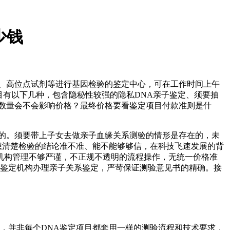
少钱
、高位点试剂等进行基因检验的鉴定中心，可在工作时间上午
目有以下几种，包含隐秘性较强的隐私DNA亲子鉴定、须要抽
数量会不会影响价格？最终价格要看鉴定项目付款准则是什
的。须要带上子女去做亲子血缘关系测验的情形是存在的，未
想清楚检验的结论准不准、能不能够够信，在科技飞速发展的背
机构管理不够严谨，不正规不透明的流程操作，无统一价格准
的鉴定机构办理亲子关系鉴定，严苛保证测验意见书的精确。接
，并非每个DNA鉴定项目都套用一样的测验流程和技术要求，