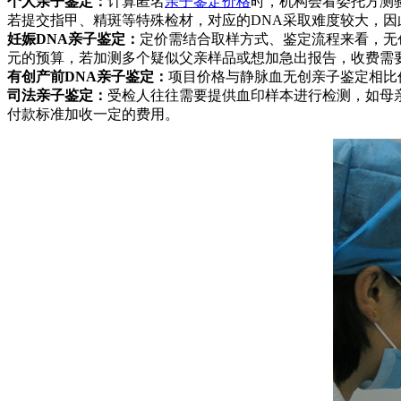
个人亲子鉴定：
计算匿名
亲子鉴定价格
时，机构会看委托方测
若提交指甲、精斑等特殊检材，对应的DNA采取难度较大，因
妊娠DNA亲子鉴定：
定价需结合取样方式、鉴定流程来看，无
元的预算，若加测多个疑似父亲样品或想加急出报告，收费需要增多1
有创产前DNA亲子鉴定：
项目价格与静脉血无创亲子鉴定相比价
司法亲子鉴定：
受检人往往需要提供血印样本进行检测，如母亲
付款标准加收一定的费用。