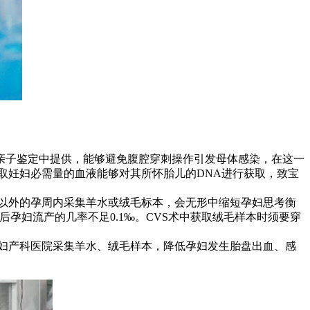
亲子鉴定中提供，能够避免腹腔穿刺操作引发母体感染，在这一
取妊妇必需量的血液能够对其所怀胎儿的DNA进行获取，致宝
以外的孕周内采集羊水或绒毛标本，会无形中缩短孕妇思考衡
后孕妇流产的几率不足0.1‰。CVS术中获取绒毛样本时须要穿
的妇产科医院采集羊水、绒毛样本，降低孕妇发生胎盘出血、感