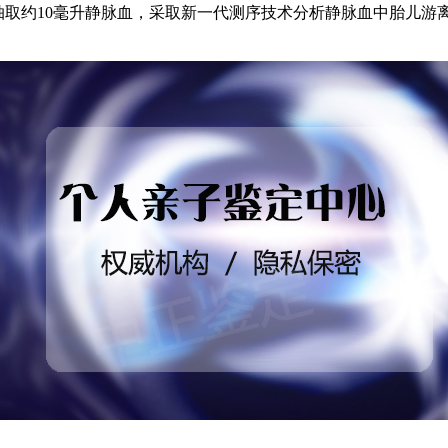
的宝妈抽取约10毫升静脉血，采取新一代测序技术分析静脉血中胎儿