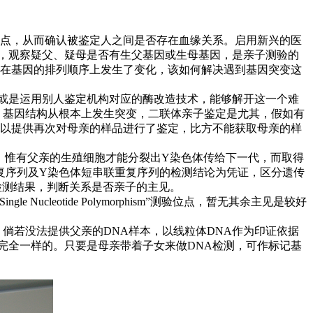
位点，从而确认被鉴定人之间是否存在血缘关系。启用新兴的医
，观察疑父、疑母是否有生父基因或生母基因，是亲子测验的
是在基因的排列顺序上发生了变化，该如何解决遇到基因突变这
或是运用别人鉴定机构对应的酶改造技术，能够解开这一个难
。基因结构从根本上发生突变，二联体亲子鉴定是尤其，假如有
可以提供再次对母亲的样品进行了鉴定，比方不能获取母亲的样
父系遗传，惟有父亲的生殖细胞才能分裂出Y染色体传给下一代，而取得
重复序列及Y染色体短串联重复序列的检测结论为凭证，区分遗传
的检测结果，判断关系是否亲子的主见。
leotide Polymorphism”测验位点，暂无其余主见是较好
倘若没法提供父亲的DNA样本，以线粒体DNA作为印证依据
完全一样的。只要是母亲带着子女来做DNA检测，可作标记基