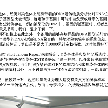
色体，经历对染色体上随身带着的DNA遗传物质分析比对DNA
、子基因型比较情形，确定孩子基因中可能来自父亲或母亲的基因
有些特例存在，例如被采取的DNA中，基因的碱基配对，或者
定意见书呢，我们一道来了解一下。
倒不如换上在此之外一个备用的能够存放样品的DNA提取试剂盒
个类型的DNA依赖的DNA聚合酶，特地消除实验中的系统偏差
遗传标记，算出是不是大于10000累计亲权指数。这时候最好
Short Tandem Repeat”来做鉴定，Y染色体是典型的
结论与他爸爸的Y染色体STR查验应当是一样的。以寻常短串联
%的父权指数。全部行使Y染色体STR的检测结论和常规染色体
外，只不过是再换一个DNA鉴定试剂盒，一直增添“Single Nuc
变，便较好应对，起初尽量先让办理人递交有关父方的测验样本，
DNA一应传递给后代，故而，母亲和女儿的线粒体基因压根就是