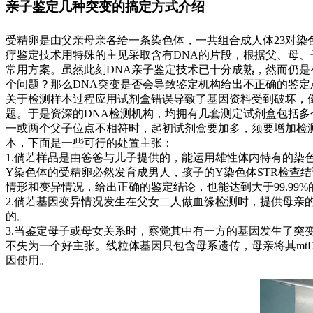
亲子鉴定几种突变的搞定方式介绍
受精卵是由父亲母亲各给一条染色体，一共组合成人体23对染
疗鉴定技术用特殊的主见采取含有DNA的片段，根据父、母
常用方案。虽然此刻DNA亲子鉴定技术已十分成熟，然而仍是
个问题？那么DNA突变是否会导致鉴定机构给出不正确的鉴
关于检测样本过程应用试剂盒错误导致了基因资料受到破坏，
题。于是资深的DNA检测机构，均拥有几套测定试剂盒包括多
一或两个父子位点不相符时，起初试剂盒要加多，须要增加检测
本，下面是一些可行的处置主张：
1.倘若样品是由爸爸与儿子提供的，能运用雄性体内特有的染色体“
Y染色体的受精卵必然发育成男人，孩子的Y染色体STR检查
情形和变异情况，给出正确的鉴定结论，也能达到大于99.99
2.倘若基因变异情况发生在父女二人做血缘检测时，提供母亲的检测资料以
的。
3.当鉴定母子或母女关系时，察觉其中有一方的基因发生了突
不失为一个好主张。线粒体基因只包含母系遗传，母亲将其mt
因使用。