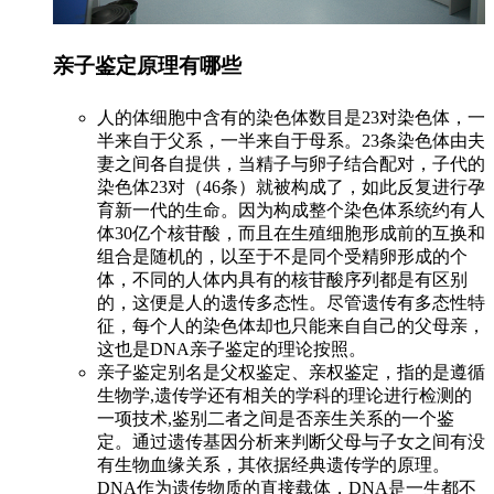
亲子鉴定原理有哪些
人的体细胞中含有的染色体数目是23对染色体，一
半来自于父系，一半来自于母系。23条染色体由夫
妻之间各自提供，当精子与卵子结合配对，子代的
染色体23对（46条）就被构成了，如此反复进行孕
育新一代的生命。因为构成整个染色体系统约有人
体30亿个核苷酸，而且在生殖细胞形成前的互换和
组合是随机的，以至于不是同个受精卵形成的个
体，不同的人体内具有的核苷酸序列都是有区别
的，这便是人的遗传多态性。尽管遗传有多态性特
征，每个人的染色体却也只能来自自己的父母亲，
这也是DNA亲子鉴定的理论按照。
亲子鉴定别名是父权鉴定、亲权鉴定，指的是遵循
生物学,遗传学还有相关的学科的理论进行检测的
一项技术,鉴别二者之间是否亲生关系的一个鉴
定。通过遗传基因分析来判断父母与子女之间有没
有生物血缘关系，其依据经典遗传学的原理。
DNA作为遗传物质的直接载体，DNA是一生都不