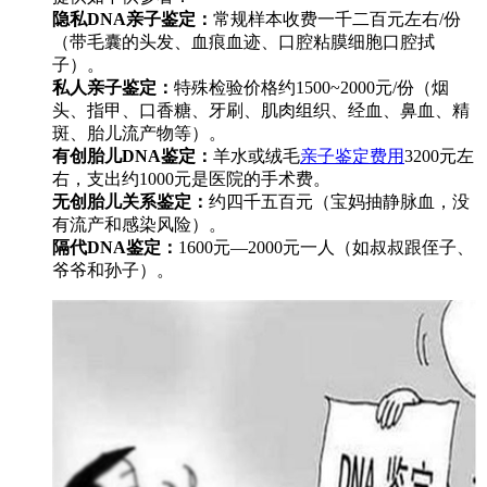
隐私DNA亲子鉴定：
常规样本收费一千二百元左右/份
（带毛囊的头发、血痕血迹、口腔粘膜细胞口腔拭
子）。
私人亲子鉴定：
特殊检验价格约1500~2000元/份（烟
头、指甲、口香糖、牙刷、肌肉组织、经血、鼻血、精
斑、胎儿流产物等）。
有创胎儿DNA鉴定：
羊水或绒毛
亲子鉴定费用
3200元左
右，支出约1000元是医院的手术费。
无创胎儿关系鉴定：
约四千五百元（宝妈抽静脉血，没
有流产和感染风险）。
隔代DNA鉴定：
1600元—2000元一人（如叔叔跟侄子、
爷爷和孙子）。