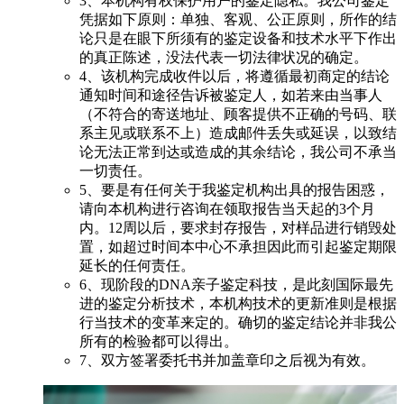
3、本机构有权保护用户的鉴定隐私。我公司鉴定
凭据如下原则：单独、客观、公正原则，所作的结
论只是在眼下所须有的鉴定设备和技术水平下作出
的真正陈述，没法代表一切法律状况的确定。
4、该机构完成收件以后，将遵循最初商定的结论
通知时间和途径告诉被鉴定人，如若来由当事人
（不符合的寄送地址、顾客提供不正确的号码、联
系主见或联系不上）造成邮件丢失或延误，以致结
论无法正常到达或造成的其余结论，我公司不承当
一切责任。
5、要是有任何关于我鉴定机构出具的报告困惑，
请向本机构进行咨询在领取报告当天起的3个月
内。12周以后，要求封存报告，对样品进行销毁处
置，如超过时间本中心不承担因此而引起鉴定期限
延长的任何责任。
6、现阶段的DNA亲子鉴定科技，是此刻国际最先
进的鉴定分析技术，本机构技术的更新准则是根据
行当技术的变革来定的。确切的鉴定结论并非我公
所有的检验都可以得出。
7、双方签署委托书并加盖章印之后视为有效。