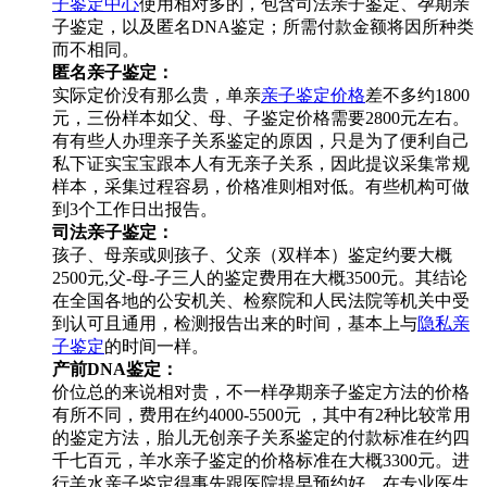
子鉴定中心
使用相对多的，包含司法亲子鉴定、孕期亲
子鉴定，以及匿名DNA鉴定；所需付款金额将因所种类
而不相同。
匿名亲子鉴定：
实际定价没有那么贵，单亲
亲子鉴定价格
差不多约1800
元，三份样本如父、母、子鉴定价格需要2800元左右。
有有些人办理亲子关系鉴定的原因，只是为了便利自己
私下证实宝宝跟本人有无亲子关系，因此提议采集常规
样本，采集过程容易，价格准则相对低。有些机构可做
到3个工作日出报告。
司法亲子鉴定：
孩子、母亲或则孩子、父亲（双样本）鉴定约要大概
2500元,父-母-子三人的鉴定费用在大概3500元。其结论
在全国各地的公安机关、检察院和人民法院等机关中受
到认可且通用，检测报告出来的时间，基本上与
隐私亲
子鉴定
的时间一样。
产前DNA鉴定：
价位总的来说相对贵，不一样孕期亲子鉴定方法的价格
有所不同，费用在约4000-5500元 ，其中有2种比较常用
的鉴定方法，胎儿无创亲子关系鉴定的付款标准在约四
千七百元，羊水亲子鉴定的价格标准在大概3300元。进
行羊水亲子鉴定得事先跟医院提早预约好，在专业医生