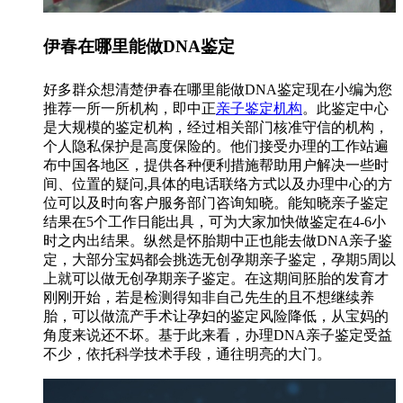
伊春在哪里能做DNA鉴定
好多群众想清楚伊春在哪里能做DNA鉴定现在小编为您
推荐一所一所机构，即中正
亲子鉴定机构
。此鉴定中心
是大规模的鉴定机构，经过相关部门核准守信的机构，
个人隐私保护是高度保险的。他们接受办理的工作站遍
布中国各地区，提供各种便利措施帮助用户解决一些时
间、位置的疑问,具体的电话联络方式以及办理中心的方
位可以及时向客户服务部门咨询知晓。能知晓亲子鉴定
结果在5个工作日能出具，可为大家加快做鉴定在4-6小
时之内出结果。纵然是怀胎期中正也能去做DNA亲子鉴
定，大部分宝妈都会挑选无创孕期亲子鉴定，孕期5周以
上就可以做无创孕期亲子鉴定。在这期间胚胎的发育才
刚刚开始，若是检测得知非自己先生的且不想继续养
胎，可以做流产手术让孕妇的鉴定风险降低，从宝妈的
角度来说还不坏。基于此来看，办理DNA亲子鉴定受益
不少，依托科学技术手段，通往明亮的大门。