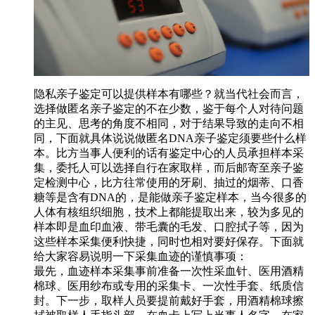
隐私亲子鉴定可以提供样本有哪些？就当代社会而言，
选择做匿名亲子鉴定的不在少数，鉴于每个人对待问题
的主见、思考的角度不相同，对于结果导致的走向不相
同，下面就具体说说做匿名DNA亲子鉴定须要些什么样
本。比方当事人便利的话有鉴定中心的人员承担样本采
集，委托人可以选择自行在家取样，而后邮寄至亲子鉴
定检测中心，比方往常使用的牙刷、抽过的烟蒂、口香
糖等是含有DNA的，是能做亲子鉴定样本，当今很多的
人体有核组织细胞，技术上都能提取出来，较为多见的
样本即是血印血液、带毛囊的毛发、口腔拭子等，因为
这些样本采集便利快捷，同时也相对要好保存。下面就
给大家容易说明一下采集血迹的谨慎事项：
最先，血迹样本采集事前准备一次性采血针、医用酒精
棉球、医用纱布或专用的采集卡、一次性手套、纸质信
封。下一步，取样人员要提前戴好手套，用酒精棉球擦