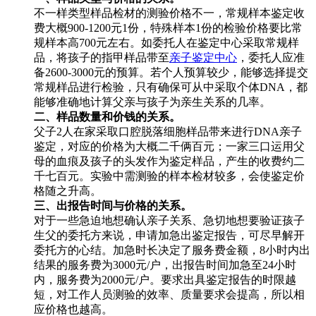
不一样类型样品检材的测验价格不一，常规样本鉴定收
费大概900-1200元1份，特殊样本1份的检验价格要比常
规样本高700元左右。如委托人在鉴定中心采取常规样
品，将孩子的指甲样品带至
亲子鉴定中心
，委托人应准
备2600-3000元的预算。若个人预算较少，能够选择提交
常规样品进行检验，只有确保可从中采取个体DNA，都
能够准确地计算父亲与孩子为亲生关系的几率。
二、样品数量和价钱的关系。
父子2人在家采取口腔脱落细胞样品带来进行DNA亲子
鉴定，对应的价格为大概二千俩百元；一家三口运用父
母的血痕及孩子的头发作为鉴定样品，产生的收费约二
千七百元。实验中需测验的样本检材较多，会使鉴定价
格随之升高。
三、出报告时间与价格的关系。
对于一些急迫地想确认亲子关系、急切地想要验证孩子
生父的委托方来说，申请加急出鉴定报告，可尽早解开
委托方的心结。加急时长决定了服务费金额，8小时内出
结果的服务费为3000元/户，出报告时间加急至24小时
内，服务费为2000元/户。要求出具鉴定报告的时限越
短，对工作人员测验的效率、质量要求会提高，所以相
应价格也越高。