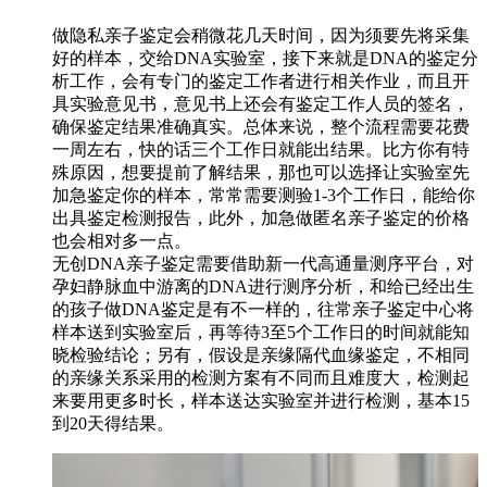
做隐私亲子鉴定会稍微花几天时间，因为须要先将采集
好的样本，交给DNA实验室，接下来就是DNA的鉴定分
析工作，会有专门的鉴定工作者进行相关作业，而且开
具实验意见书，意见书上还会有鉴定工作人员的签名，
确保鉴定结果准确真实。总体来说，整个流程需要花费
一周左右，快的话三个工作日就能出结果。比方你有特
殊原因，想要提前了解结果，那也可以选择让实验室先
加急鉴定你的样本，常常需要测验1-3个工作日，能给你
出具鉴定检测报告，此外，加急做匿名亲子鉴定的价格
也会相对多一点。
无创DNA亲子鉴定需要借助新一代高通量测序平台，对
孕妇静脉血中游离的DNA进行测序分析，和给已经出生
的孩子做DNA鉴定是有不一样的，往常亲子鉴定中心将
样本送到实验室后，再等待3至5个工作日的时间就能知
晓检验结论；另有，假设是亲缘隔代血缘鉴定，不相同
的亲缘关系采用的检测方案有不同而且难度大，检测起
来要用更多时长，样本送达实验室并进行检测，基本15
到20天得结果。