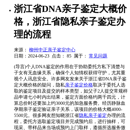
浙江省DNA亲子鉴定大概价
格，浙江省隐私亲子鉴定办
理的流程
来源：
柳州中正亲子鉴定中心
日期：2024-06-23
点击：
85
属于：
常见问题
(导言)个人DNA鉴定的作用在于协助委托方私下清楚与
子女有无血缘关系，确保个人知情权获得守护，尤其重
视个人讯息安全。许多网友发来关于浙江省DNA亲子鉴
定大概价格的疑问，隐私
亲子鉴定价格
取决于委托人选
取的鉴定项目及提交的样本类型，如父子2人提交常规样
品申请七小时内出结果，鉴定方面价格约两千四元，计
算总价时还要加上约3000元的加急服务费。经历静脉血
孕期亲子鉴定验证亲子关系，该项目的价格大概4000-
5500元。很多网友想知晓浙江省
隐私亲子鉴定
办理的流
程，委托方选取鉴定项目并完成预约后，进行抽样，可
现采、带样品来当场或预约上门取样，遵循所选服务缴