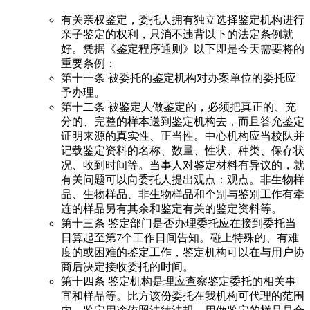
有关亲权鉴定，委托人拥有独立选择鉴定机构进行
亲子鉴定的权利，只消不违背以下的法定条例就
好。凭据《鉴定程序通则》以下即是今天需要将的
重要条例：
第十一条 被委托的鉴定机构对办案单位的委托应
予办理。
第十二条 被鉴定人做鉴定的，必须把真正的、充
分的、完整的样本送到鉴定机构去，而且答允鉴定
证明来源的真实性、正当性。中心机构应当校队并
记载鉴定资料的名称、数量、性状、种类、保存状
况、收到时间等。当事人对鉴定材料有异议的，就
有关问题可以向委托人提出观点：观点。非生物样
品、生物样品、非生物样品和个别与鉴别工作有牵
连的样品另有其余和鉴定有关的鉴定资料等。
第十三条 鉴定部门是否办理委托应在接到委托当
日算起至第7个工作日间告知。碰上特殊的、有难
度的或困难的鉴定工作，鉴定机构可以在与用户协
商后决定接收委托的时间。
第十四条 鉴定机构是理应查察鉴定委托的相关事
宜和样品等。比方该份委托在我机构可代理的范围