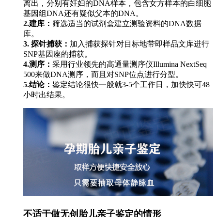
离出，分别有妊妇的DNA样本，包含女方样本的白细胞
基因组DNA还有疑似父本的DNA。
2.建库：
筛选适当的试剂盒建立测验资料的DNA数据
库。
3. 探针捕获：
加入捕获探针对目标地带即样品文库进行
SNP基因座的捕获。
4.测序：
采用行业领先的高通量测序仪Illumina NextSeq
500来做DNA测序，而且对SNP位点进行分型。
5.结论：
鉴定结论很快一般就3-5个工作日，加快快可48
小时出结果。
不适于做无创胎儿亲子鉴定的情形