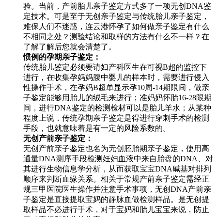
验。当前，产前胎儿亲子鉴定方式多了一项无创DNA鉴
定技术。可是至于无创亲子鉴定与传统胎儿亲子鉴定，
难保人们不迷惑，连云港怀孕了如何做亲子鉴定有什么
不相同之处？测验结论和取样的方法有什么不一样？在
了解了解后您就会清楚了。
惯例的孕期亲子鉴定：
传统胎儿鉴定必须要请妇产科医生在可视B超的监控下
进行，在收集孕妈妈腹中婴儿的样本时，需要进行侵入
性操作手术，在孕妈B超单显示孕10周-14期限间，做亲
子鉴定能够用胎儿的绒毛来进行；准妈妈怀胎16-28限期
间，进行DNA鉴定的检测检材可以是胎儿羊水；从某种
程度上说，传统孕期亲子鉴定是得进行穿刺手术的检测
手段，也就意味着是有一定的风险系数的。
无创产前亲子鉴定：
无创产前亲子鉴定也名为无创胚胎期亲子鉴定，使用高
通量DNA测序手段检测妊妇血液中来自胎盘的DNA、对
其进行生物信息学分析，从而获取宝宝DNA碱基对排列
顺序来判断血缘关系。相关于常规产前亲子鉴定需经正
规三甲医院医生操作并注意手术事项，无创DNA产前亲
子鉴定是直接提取宝妈的静脉血做检测样品。是无创提
取样品不必进行手术，对于宝妈和胎儿宝宝来说，防止