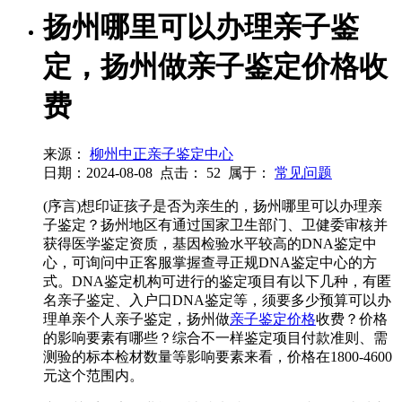
扬州哪里可以办理亲子鉴
定，扬州做亲子鉴定价格收
费
来源：
柳州中正亲子鉴定中心
日期：2024-08-08
点击：
52
属于：
常见问题
(序言)想印证孩子是否为亲生的，扬州哪里可以办理亲
子鉴定？扬州地区有通过国家卫生部门、卫健委审核并
获得医学鉴定资质，基因检验水平较高的DNA鉴定中
心，可询问中正客服掌握查寻正规DNA鉴定中心的方
式。DNA鉴定机构可进行的鉴定项目有以下几种，有匿
名亲子鉴定、入户口DNA鉴定等，须要多少预算可以办
理单亲个人亲子鉴定，扬州做
亲子鉴定价格
收费？价格
的影响要素有哪些？综合不一样鉴定项目付款准则、需
测验的标本检材数量等影响要素来看，价格在1800-4600
元这个范围内。