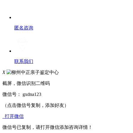
匿名咨询
联系我们
X
截屏，微信识别二维码
微信号：
gxdna123
（点击微信号复制，添加好友）
打开微信
微信号已复制，请打开微信添加咨询详情！