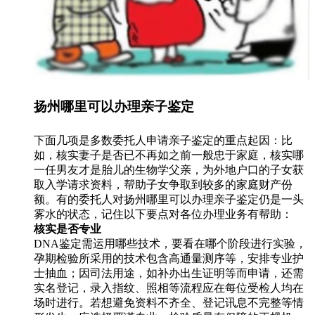
扬州哪里可以办理亲子鉴定
下面几项是多数委托人申请亲子鉴定的重点起因：比
如，核实妻子是否已不再如之前一般忠于家庭，核实哪
一任男友才是胎儿的生物学父亲，为外地户口的子女获
取入学请求资料，帮助子女争取到较多的家庭财产份
额。有的委托人对扬州哪里可以办理亲子鉴定仍是一头
雾水的状态，记住以下要点对各位办理业务有帮助：
核实是否专业
DNA鉴定需运用哪些技术，要看在哪个阶段进行实验，
孕期检验所采用的技术包含高通量测序等，安排专业护
士抽血；因司法用途，如补办出生证明等而申请，还需
实名登记，录入指纹、照相等流程应在每位受检人均在
场时进行。若想避免资料不齐全、登记讯息不完整等情