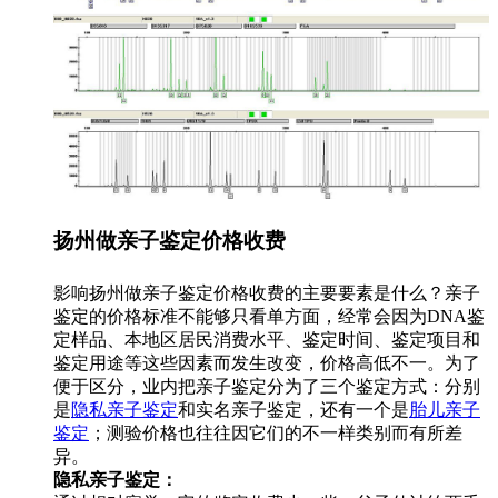
扬州做亲子鉴定价格收费
影响扬州做亲子鉴定价格收费的主要要素是什么？亲子
鉴定的价格标准不能够只看单方面，经常会因为DNA鉴
定样品、本地区居民消费水平、鉴定时间、鉴定项目和
鉴定用途等这些因素而发生改变，价格高低不一。为了
便于区分，业内把亲子鉴定分为了三个鉴定方式：分别
是
隐私亲子鉴定
和实名亲子鉴定，还有一个是
胎儿亲子
鉴定
；测验价格也往往因它们的不一样类别而有所差
异。
隐私亲子鉴定：