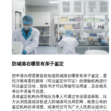
防城港在哪里有亲子鉴定
想申请办理需要提前知道防城港在哪里有亲子鉴定，委
托方唯有委托拥有《司法鉴定许可证》的测验机构进行
司法鉴定活动，报告书才可以用做司法用途，且在相关
单位中具备可信度。
具体鉴定机构办理地址当事人可通过专业渠道获取，比
方从浏览器或谷歌进入防城港司法局官网，检查公布的
鉴定机构目录清楚。或者经过可为广大人民群众提供公