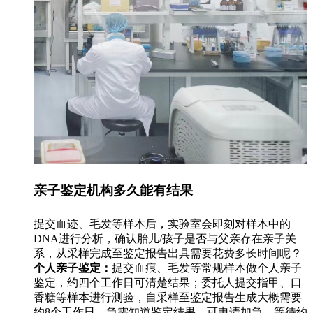
亲子鉴定机构多久能有结果
提交血迹、毛发等样本后，实验室会即刻对样本中的
DNA进行分析，确认胎儿/孩子是否与父亲存在亲子关
系，从采样完成至鉴定报告出具需要花费多长时间呢？
个人亲子鉴定：
提交血痕、毛发等常规样本做个人亲子
鉴定，约四个工作日可清楚结果；委托人提交指甲、口
香糖等样本进行测验，自采样至鉴定报告生成大概需要
约8个工作日，急需知道鉴定结果，可申请加急，等待约