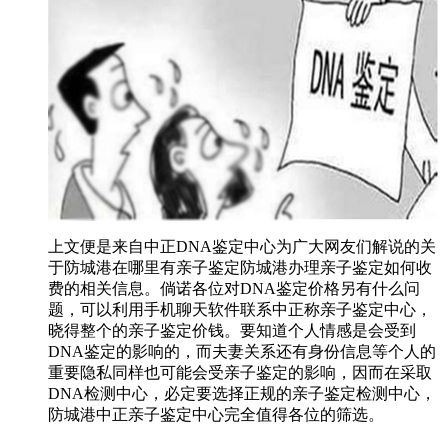
上文便是来自中正DNA鉴定中心为广大网友们解说的关
于防城港在哪里有亲子鉴定防城港办理亲子鉴定如何收
费的相关信息。倘诺各位对DNA鉴定价格另有什么问
题，可以利用手机聊天软件联系中正称亲子鉴定中心，
晓得整个的亲子鉴定价钱。要知道个人情感是会受到
DNA鉴定的影响的，而夫妻关系还有身份信息等个人的
重要隐私同样也可能会受亲子鉴定的影响，因而在采取
DNA检测中心，必定要选择正规的亲子鉴定检测中心，
防城港中正亲子鉴定中心完全值得各位的筛选。