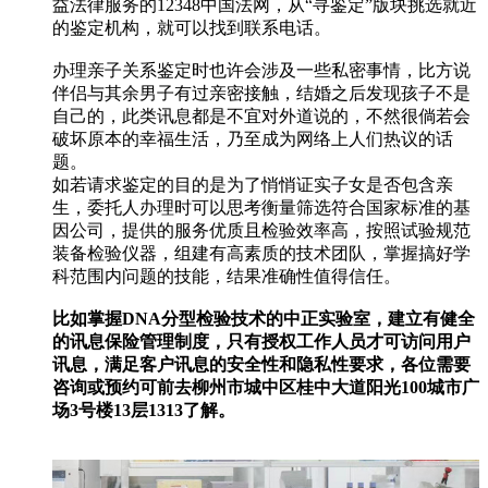
益法律服务的12348中国法网，从“寻鉴定”版块挑选就近
的鉴定机构，就可以找到联系电话。
办理亲子关系鉴定时也许会涉及一些私密事情，比方说
伴侣与其余男子有过亲密接触，结婚之后发现孩子不是
自己的，此类讯息都是不宜对外道说的，不然很倘若会
破坏原本的幸福生活，乃至成为网络上人们热议的话
题。
如若请求鉴定的目的是为了悄悄证实子女是否包含亲
生，委托人办理时可以思考衡量筛选符合国家标准的基
因公司，提供的服务优质且检验效率高，按照试验规范
装备检验仪器，组建有高素质的技术团队，掌握搞好学
科范围内问题的技能，结果准确性值得信任。
比如掌握DNA分型检验技术的中正实验室，建立有健全
的讯息保险管理制度，只有授权工作人员才可访问用户
讯息，满足客户讯息的安全性和隐私性要求，各位需要
咨询或预约可前去柳州市城中区桂中大道阳光100城市广
场3号楼13层1313了解。