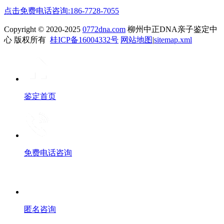
点击免费电话咨询:186-7728-7055
Copyright © 2020-2025
0772dna.com
柳州中正DNA亲子鉴定中
心 版权所有
桂ICP备16004332号
网站地图
|
sitemap.xml
鉴定首页
免费电话咨询
匿名咨询