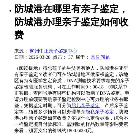
防城港在哪里有亲子鉴定，
防城港办理亲子鉴定如何收
费
来源：
柳州中正亲子鉴定中心
日期：2026-03-28
点击：
37
属于：
常见问题
（阅读提示）猜忌孩子的生父另有他人，防城港在哪里
有亲子鉴定？读者们可在防城港地区做亲权鉴定，该地
区有持有医学鉴定资质，DNA测验技术要求领先的亲子
鉴定检测服务机构，可在工作时间9：00-18：00联系中
正客服，查问当地有哪些机构可以做亲子DNA鉴定。申
请办理前须要明确亲子鉴定检测中心可办理的业务有哪
些，凭据鉴定时期，可分为
胎儿亲子鉴定
、产后亲子鉴
定等，须要多少预算可以办理单亲
隐私亲子鉴定
，防城
港办理亲子鉴定如何收费？依据什么定价标准，综合不
一样鉴定项目付款标准、需测验的样品数量等影响要素
来看，须要支出的价钱约1800-6000元。