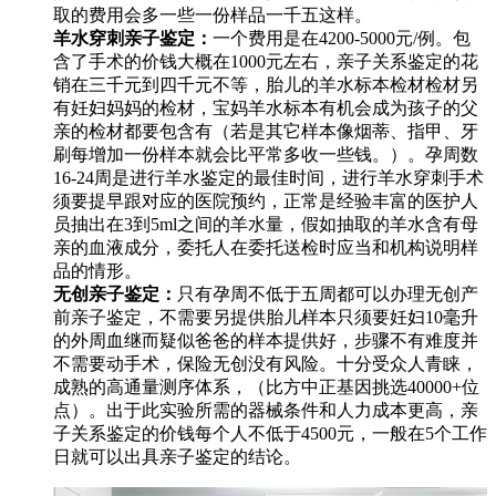
取的费用会多一些一份样品一千五这样。
羊水穿刺亲子鉴定：
一个费用是在4200-5000元/例。包
含了手术的价钱大概在1000元左右，亲子关系鉴定的花
销在三千元到四千元不等，胎儿的羊水标本检材检材另
有妊妇妈妈的检材，宝妈羊水标本有机会成为孩子的父
亲的检材都要包含有（若是其它样本像烟蒂、指甲、牙
刷每增加一份样本就会比平常多收一些钱。）。孕周数
16-24周是进行羊水鉴定的最佳时间，进行羊水穿刺手术
须要提早跟对应的医院预约，正常是经验丰富的医护人
员抽出在3到5ml之间的羊水量，假如抽取的羊水含有母
亲的血液成分，委托人在委托送检时应当和机构说明样
品的情形。
无创亲子鉴定：
只有孕周不低于五周都可以办理无创产
前亲子鉴定，不需要另提供胎儿样本只须要妊妇10毫升
的外周血继而疑似爸爸的样本提供好，步骤不有难度并
不需要动手术，保险无创没有风险。十分受众人青睐，
成熟的高通量测序体系，（比方中正基因挑选40000+位
点）。出于此实验所需的器械条件和人力成本更高，亲
子关系鉴定的价钱每个人不低于4500元，一般在5个工作
日就可以出具亲子鉴定的结论。