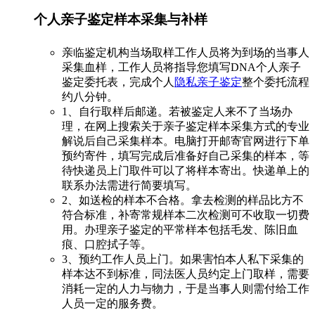
个人亲子鉴定样本采集与补样
亲临鉴定机构当场取样工作人员将为到场的当事人
采集血样，工作人员将指导您填写DNA个人亲子
鉴定委托表，完成个人
隐私亲子鉴定
整个委托流程
约八分钟。
1、自行取样后邮递。若被鉴定人来不了当场办
理，在网上搜索关于亲子鉴定样本采集方式的专业
解说后自己采集样本。电脑打开邮寄官网进行下单
预约寄件，填写完成后准备好自己采集的样本，等
待快递员上门取件可以了将样本寄出。快递单上的
联系办法需进行简要填写。
2、如送检的样本不合格。拿去检测的样品比方不
符合标准，补寄常规样本二次检测可不收取一切费
用。办理亲子鉴定的平常样本包括毛发、陈旧血
痕、口腔拭子等。
3、预约工作人员上门。如果害怕本人私下采集的
样本达不到标准，同法医人员约定上门取样，需要
消耗一定的人力与物力，于是当事人则需付给工作
人员一定的服务费。