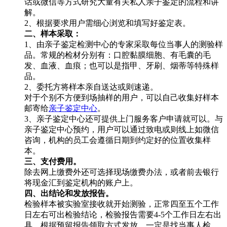
话或微信等方式研究大量有关私人亲子鉴定的流程和讲
解。
2、根据要求用户需细心浏览和填写好鉴定表。
二、样本采取：
1、由亲子鉴定检测中心的专家采取每位当事人的测验样
品。常规的检材分别有：口腔黏膜细胞、有毛囊的毛
发、血液、血痕；也可以是指甲、牙刷、烟蒂等特殊样
品。
2、委托方将样本亲自送达或则速递。
对于个别不方便到场抽样的用户，可以自己收集好样本
邮寄给
亲子鉴定中心
。
3、亲子鉴定中心还可提供上门服务客户申请就可以。与
亲子鉴定中心预约，用户可以通过致电或则线上如微信
咨询，机构的员工会遵循日期到约定好的位置收集样
本。
三、支付费用。
除去网上缴费外还可选择现场缴费办法，或者前去银行
将现金汇到鉴定机构的账户上。
四、出结论和发放报告。
检验样本被实验室接收就开始测验，正常四至五个工作
日左右可出检验结论，检验报告需要4-5个工作日左右出
具，根据预留报告领取方式发放，一定是找当事人检