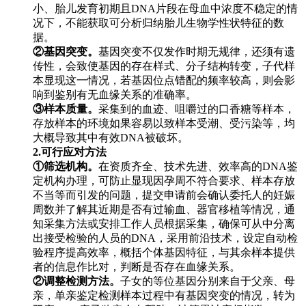
小、胎儿发育初期且DNA片段在母血中浓度不稳定的情
况下，不能获取可分析归纳胎儿生物学性状特征的数
据。
②基因突变。
基因突变不仅发作时期无规律，还须有遗
传性，会致使基因的存在样式、分子结构转变，子代样
本显现这一情况，若基因位点错配的频率较高，则会影
响到鉴别有无血缘关系的准确率。
③样本质量。
采集到的血迹、咀嚼过的口香糖等样本，
存放样本的环境如果容易以致样本受潮、受污染等，均
大概导致其中有效DNA被破坏。
2.可行应对方法
①筛选机构。
在资质齐全、技术先进、效率高的DNA鉴
定机构办理，可防止显现因孕周不符合要求、样本存放
不当等而引发的问题，提交申请前会确认委托人的妊娠
周数并了解其近期是否有过输血、器官移植等情况，通
知采集方法或安排工作人员根据采集，确保可从中分离
出接受检验的人员的DNA，采用前沿技术，设定自动检
验程序提高效率，概括个体基因特征，与其余样本提供
者的信息作比对，判断是否存在血缘关系。
②调整检测方法。
子女的等位基因分别来自于父亲、母
亲，单亲鉴定检测样本过程中有基因突变的情况，转为