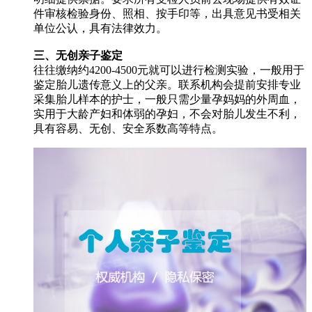
件审核检验身份、照相、按手印等，出具意见书受相关
单位公认，具有法律效力。
三、无创亲子鉴定
往往缴纳约4200-4500元就可以进行检测实验，一般用于
鉴定胎儿遗传意义上的父亲。联系机构会提前安排专业
采集胎儿样本的护士，一般只需少量孕妈妈的外周血，
实用于大龄产妇和体弱的孕妇，不会对胎儿发生不利，
具有容易、无创、安全系数高等特点。