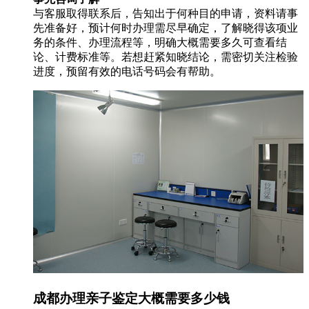
与客服取得联系后，告知出于何种目的申请，资料请事
先准备好，预计何时办理需尽早确定，了解晓得该项业
务的条件、办理流程等，明确大概需要多久可查看结
论、计费标准等。若想赶紧知晓结论，需密切关注检验
进度，预留有效的电话号码会有帮助。
成都办理亲子鉴定大概需要多少钱