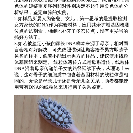
色体的短链重复序列和对性别决定不起作用染色体的分
析结果，鉴定血缘的实例。
2.如样品所属人为爸爸、女儿，第一思考的是提取检测
女方家长的DNA作为实验材料，应用其余扩增基因检测
位点的试剂盒，相继地补充了多态位点，没有更妥当的
搞好方法了。
3.如若被鉴定小孩的家长DNA样本来源于母亲，相对而
言会相对好解决，可先依照惯例让顾客给予男方即孩子
爸爸的样本，假若不能出示男方的样品，建议使用线粒
体基因组来测定。 线粒体遗传方式是母系遗传，线粒体
DNA沿着母亲传递给子女的路径延续下去，从理论上来
说，这对母子的细胞质中包含着基因材料的线粒体是相
同的。无论是母亲儿子还是母亲儿女关系，两者都能使
用带有DNA的线粒体来进行亲子关系鉴定。