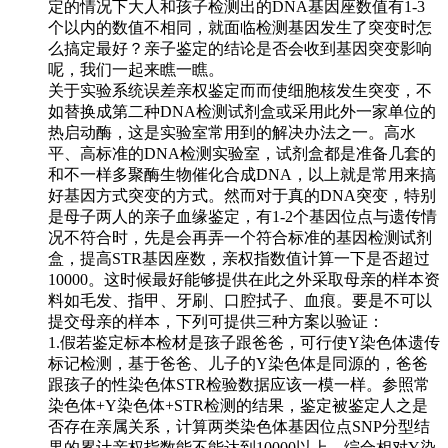
定的情况下大人和孩子检测出的DNA基因座数值有1-3
个以内的数值不相同，就面临检测基因发生了突变时怎
么搞定最好？亲子鉴定的结论是否会收到基因突变影响
呢，我们一起来瞧一瞧。
关于实验系统误差亲权鉴定而而使细胞核发生突变，不
如替换成第二种DNA检测试剂盒或采用此外一家单位的
热启动酶，这是实验室常用到的解决办法之一。高水
平、高标准的DNA检测实验室，试剂盒都是准备几套的
和不一样多聚酶生物催化合成DNA，以上就是常用来搞
好基因方式突变的方式。然而对于真的DNA突变，特别
是母子两人的亲子血缘鉴定，有1-2个基因位点与遗传情
况不符合时，先是会再弄一个符合标准的基因检测试剂
盒，提高STR基因座数，亲权指数值计算一下是否超过
10000。这时候最好能够提供在此之外采取母亲的样本资
料如毛发、指甲、牙刷、口腔拭子、血痕。要是不可以
提交母亲的样本，下列可提供三种方案以验证：
1.假若鉴定标本检材是孩子跟爸爸，可行使Y染色体遗传
标记检测，基于爸爸、儿子的Y染色体是同源的，爸爸
跟孩子的性染色体STR检验数据应该一模一样。参照常
染色体+Y染色体+STR检测的结果，鉴定被鉴定人之是
否存在亲属关系，计算两类染色体基因位点SNP分型结
果的累计亲权指数能不能达到10000以上。综合相对Y染