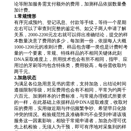
论等附加服务需支付额外的费用，加测样品依据数量叠
加计费。
1.常规情形
有序完成预约、登记讯息、付款等手续，等待一个星期
左右可以了审查到完整的鉴定书。如父子两人申请了解
关系，2000-2200元左右就可以得出准确结论，提交的样
本数量决意了费用的多少，每加测一份，依据每人大概
1000-1200元的准则计费。样品包含哪一类也是计费时考
量的一个要素，常规、特殊样品的不相同关键体此刻
DNA采取难度上，所用技术也会有所不相同，指甲、应
用过的牙刷等均包含特殊类，费用较高，每份需收取约
两千元。
2.加急状态
为满足各位急用意见书的需求，支持加急，出结论时间
遵循限制等级，对应费用也会有不相同，平常为约两千
六百元。加测样本的计费标准，与常规办理模式所要求
的一样，在此基础上依据样品中DNA提取难度，收取对
应的费用，实用做近期与伴侣频繁争吵、希望早日化除
冲突的情况。检验规范性及准确率均不会受到申请该项
服务这一因素影响，相较于常规申请者，加急办理可优
先上机检验，无须人为干预，即可有序地对采集到的样