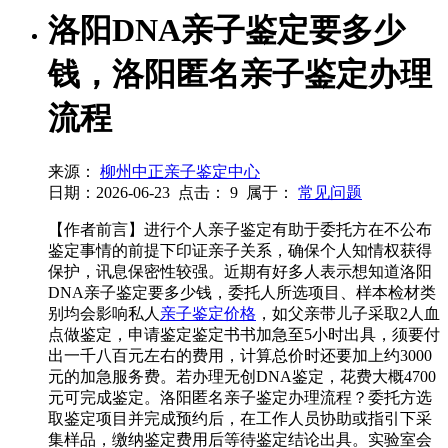
洛阳DNA亲子鉴定要多少
钱，洛阳匿名亲子鉴定办理
流程
来源：
柳州中正亲子鉴定中心
日期：2026-06-23
点击：
9
属于：
常见问题
【作者前言】进行个人亲子鉴定有助于委托方在不公布
鉴定事情的前提下印证亲子关系，确保个人知情权获得
保护，讯息保密性较强。近期有好多人表示想知道洛阳
DNA亲子鉴定要多少钱，委托人所选项目、样本检材类
别均会影响私人
亲子鉴定价格
，如父亲带儿子采取2人血
点做鉴定，申请鉴定鉴定书书加急至5小时出具，须要付
出一千八百元左右的费用，计算总价时还要加上约3000
元的加急服务费。若办理无创DNA鉴定，花费大概4700
元可完成鉴定。洛阳匿名亲子鉴定办理流程？委托方选
取鉴定项目并完成预约后，在工作人员协助或指引下采
集样品，缴纳鉴定费用后等待鉴定结论出具。实验室会