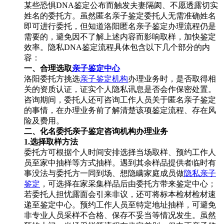
某些恐惧DNA鉴定公布而触发夫妻隔阂、不愿透露切实
姓名的委托方。虽然匿名亲子鉴定委托人无需准确姓名
即可进行委托，但知道洛阳匿名亲子鉴定办理流程仍是
需要的，避免因不了解上述内容而影响取样，加快鉴定
效率。隐私DNA鉴定流程具体包含以下几个部分的内
容：
一、合理选取
亲子鉴定中心
洛阳委托方挑选
亲子鉴定机构
办理业务时，是否取得相
关的资质认证，证实个人隐私讯息是否会作保密处置。
咨询期间，委托人还可咨询工作人员关于匿名亲子鉴定
的事情，在办理业务前了解清楚该项鉴定流程、存在风
险及费用。
二、化名委托亲子鉴定咨询机构办理业务
1.选择取样方法
委托方可根据个人时间安排选择当场取样、预约工作人
员至家中抽样等方式抽样。遇到其余样品提供者临时有
事没法与委托方一同到场、想隐瞒家庭成员做
隐私亲子
鉴定
，可选择在家采集样品后由委托方带来鉴定中心；
若委托人担忧露面会引来非议，还可将标本检材检材速
递至鉴定中心。预约工作人员至特定地址抽样，可避免
非专业人员采样不合格、保存不妥当等情况发生。虽然