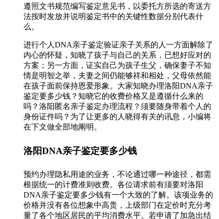
遵照文书规范编写鉴定意见书，以委托方所选的寄送方
法按时发放并说明鉴定书中的关键性数据分别代表什
么。
进行个人DNA亲子鉴定验证亲子关系的人一方面解除了
内心的怀疑，知晓了孩子与自己的关系，已想好应对的
方案；另一方面，证实自己为孩子生父，确保妻子不知
情是明智之举，夫妻之间仍能够祥和相处，父母依然能
在孩子面前保持恩爱形象。大家知晓办理洛阳DNA亲子
鉴定要多少钱？知晓它的收费价格又是遵循什么来的
吗？洛阳匿名亲子鉴定办理流程？须要随身带着个人的
身份证件吗？为了让更多的人晓得有关的讯息，小编将
在下文做全部地阐明。
洛阳DNA亲子鉴定要多少钱
预约办理隐私用途的业务，不论通过哪一种途径，都需
根据统一的计费准则收费。各位请求前有须要对洛阳
DNA亲子鉴定要多少钱有一个大致的了解。该项业务的
价格并没有各位想象中高贵，上级部门在定价时充分考
量了各个地区居民的平均消费水平。若申请了加急出结