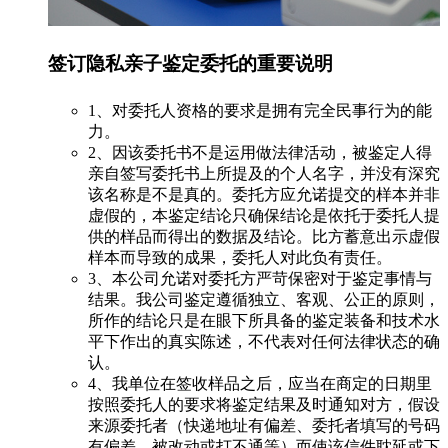
签订隐私亲子鉴定委托的重要说明
1、对委托人资格的要求是拥有完全民事行为的能
力。
2、因该委托书不是运用做法律活动，被鉴定人得
亲自签写委托书上所提及的个人名字，并没有深究
该名称是不是真的。委托方应允诺提交的样本并非
虚假的，本鉴定结论只确保结论是依托于委托人提
供的样品而得出的数据及结论。比方蓄意出示虚假
样本而导致的成果，委托人对此负有责任。
3、本公司允诺对委托方严苛保密对于鉴定事情与
结果。我公司鉴定遵循独立、客观、公正的原则，
所作的结论只是在眼下所具备的鉴定装备和技术水
平下作出的真实陈述，不代表对任何法律状态的确
认。
4、我单位在签收样品之后，应当在商定的日期里
按照委托人的要求将鉴定结果及时通知对方，假设
来源委托者（快递地址有偏差、委托者填写的号码
有偏差、被改动或打不通等）而使该信件耽延或下