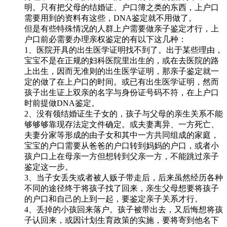
明。只有把父母的结婚证、户口簿之类的东西，上户口
需要用到的资料有这些，DNA鉴定就不用做了。
但是有些特殊情况的人群上户需要做亲子鉴定才行，上
户口前必需要办理亲权鉴定的有以下这几种：
1、医院开具的出生医学证明找不到了。出于某些理由，
宝宝不是在正规的妇科医院里出生的，或在去医院的路
上出生，因而无准则的出生医学证明，那亲子鉴定就一
定的做了在上户口的时间。或已有出生医学证明，然而
孩子出生证上双亲的名字与身份证号码不符，在上户口
时前提做DNA鉴定。
2、没有领结婚证生子女的，孩子与父母的亲生关系不能
够够够靠现存法定文件确定。或夫妻离异、一方死亡、
夫妻分家等形成的由子女和其中一方共同组成的家庭，
宝宝的户口需要从爸爸的户口转到妈妈的户口，或者小
孩户口上在母亲一方但想转到父亲一方，不能跳过亲子
鉴定这一步。
3、当子女丢失或者被人贩子带走后，后来虽然经历各种
不同的途径终于将孩子找了回来，亲生父母想要将孩子
的户口和自己的上到一起，要鉴定亲子关系才行。
4、丢掉的小孩回来落户。孩子被带出去，又后悔想将孩
子认回来，或因计划生育政策的实施，要将寄到他名下