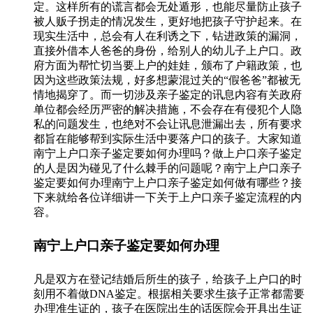
定。这样所有的谎言都会无处遁形，也能尽量防止孩子
被人贩子拐走的情况发生，更好地把孩子守护起来。在
现实生活中，总会有人在利诱之下，钻进政策的漏洞，
直接外借本人爸爸的身份，给别人的幼儿子上户口。政
府方面为帮忙切当要上户的娃娃，颁布了户籍政策，也
因为这些政策法规，好多想蒙混过关的“假爸爸”都被无
情地揭穿了。而一切涉及亲子鉴定的讯息内容有关政府
单位都会经历严密的解决措施，不会存在有侵犯个人隐
私的问题发生，也绝对不会让讯息泄漏出去，所有要求
都旨在能够帮到实际生活中要落户口的孩子。大家知道
南宁上户口亲子鉴定要如何办理吗？做上户口亲子鉴定
的人是因为碰见了什么棘手的问题呢？南宁上户口亲子
鉴定要如何办理南宁上户口亲子鉴定如何做有哪些？接
下来就给各位详细讲一下关于上户口亲子鉴定流程的内
容。
南宁上户口亲子鉴定要如何办理
凡是双方在登记结婚后所生的孩子，给孩子上户口的时
刻用不着做DNA鉴定。根据相关要求生孩子正常都需要
办理准生证的，孩子在医院出生的话医院会开具出生证