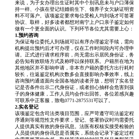
来说，为子女办理出生证时其中个别讯息未与户口薄保
持一样、小孩在登记结婚前生下、领养子女欠缺证明资
料不可落户。该项鉴定要求每位受检人均到场才可签署
协议、取样，好多读者都想对南宁上户口亲子鉴定如何
做有一个更全面的认识。下列环节各位尤其需要上心：
1.预约咨询
为保证每位委托人到场就可以有序办理鉴定手续，需向
机构提出预约后才可办理，仅在工作时间段内可办理申
请。正式进行请求程序前，尚无需出示居民身份证，务
必告知有效联络方式及称呼以保持联系。户籍所在地为
其他地区并不影响申请，非本市户籍的委托方出行耗时
较长，往返鉴定机构次数多会直接影响办事效率，线上
咨询预约通道面向全国各地的读者开放，想明了实名登
记是否条件出示二代身份证，或者担心抽样会危害到孩
子的身体健康，工作人员均会作出回答。各位若感兴趣
可联系中正客服，致电0771-2875531可以了。
2.实名登记
该项鉴定包含司法类项目范围，应严苛遵守司法鉴定程
序通则等规范性文件要求，登记、签署协议时均需委托
人提供真实有效的身份讯息。法医有权核实接受检验的
人员提供的身份讯息是否属实，系统会记录下鉴定过程