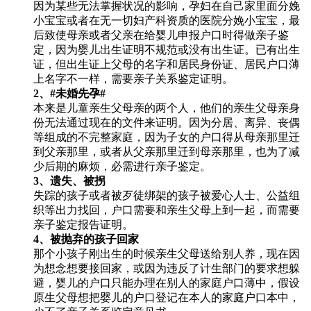
因为某些无法掌握状况的影响，孕妇在自己家里面分娩
小宝宝或者在无一切妇产科资质的医院分娩小宝宝，最
后致使母亲或者父亲在给婴儿申报户口时得做亲子鉴
定，因为婴儿出生证明不规范或没有出生证。已有出生
证，但出生证上父母的名字和居民身份证、居民户口薄
上名字不一样，需要亲子关系鉴定证明。
2、#未婚先孕#
本来是儿童亲生父母亲的两个人，他们的亲生父母亲身
份无法通过现在的文件来证明。因为分居、离异、丧偶
等组成的不完整家庭，因为子女的户口得从母亲那里迁
到父亲那里，或者从父亲那里迁到母亲那里，也为了减
少后期的麻烦，必需进行亲子鉴定。
3、遗失、被拐
失踪的孩子或者被歹徒绑架的孩子被爱心人士、公益组
织等出力找回，户口需要和亲生父母上到一起，而需要
亲子鉴定报告证明。
4、被抛弃的孩子回家
那个小孩子刚出生的时候亲生父母送给别人养，现在因
为想念想要接回家，或因为违反了计生部门的要求想躲
避，婴儿的户口只能办理在别人的家庭户口薄中，假设
原生父母想把婴儿的户口登记在本人的家庭户口本中，