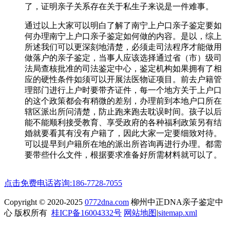
了，证明亲子关系存在关于私生子来说是一件难事。
通过以上大家可以明白了解了南宁上户口亲子鉴定要如
何办理南宁上户口亲子鉴定如何做的内容。是以，综上
所述我们可以更深刻地清楚，必须走司法程序才能做用
做落户的亲子鉴定，当事人应该选择通过省（市）级司
法局查核批准的司法鉴定中心，鉴定机构如果拥有了相
应的硬性条件如须可以开展法医物证项目。前去户籍管
理部门进行上户时要带齐证件，每一个地方关于上户口
的这个政策都会有稍微的差别，办理前到本地户口所在
辖区派出所问清楚，防止跑来跑去耽误时间。孩子以后
能不能顺利接受教育、享受政府的各种福利政策另有结
婚就要看其有没有户籍了，因此大家一定要细致对待。
可以提早到户籍所在地的派出所咨询再进行办理。都需
要带些什么文件，根据要求准备好所需材料就可以了。
点击免费电话咨询:186-7728-7055
Copyright © 2020-2025
0772dna.com
柳州中正DNA亲子鉴定中
心 版权所有
桂ICP备16004332号
网站地图
|
sitemap.xml