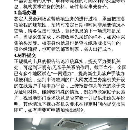
中需要签署的文书、取样等流程的时间及样品类型等讯
息，机构要求准备的资料、证件都应事先备齐。
3.当场办理
鉴定人员会到场监督该项业务的进行过程，承当把控各
项流程的规范性，预约时指定日期和时间非须要情况不
变动，请各位按时抵达，登记讯息的下一项流程是采
样，当场采集完成，不接收事先采好的样本，如家中采
集的头发等。核实身份信息也是查收纸质版报告时的一
项必经流程，也可筛选邮寄到家，省去出行成本。
4.材料提交
正规机构出具的报告结论准确真实，提交至办案机关
处，可起到证明有/无亲子关系的作用。截至当今，全国
已有多个地区试点“一网通办”，提高新生儿落户手续办
理便利度，达到申请准则的广大网友通过办案机关开设
的在线落户手续申办平台，上传报告作为补充的亲子关
系证明材料。碰到较特殊的情况，例如单亲家庭子女落
户，视当地部门要求决意是否需要一并提供未婚先孕说
明。其他情况下视办案机关要求在规定时间内提交报告
即可，如有需要可申请加快出结论。