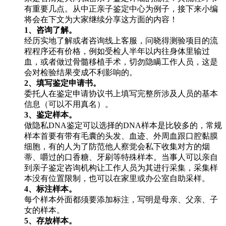
有重要几点。从中正亲子鉴定中心为例子，接下来小编
将会在下文为大家继续分享这方面的内容！
1、咨询了解。
经历实地了解或者咨询线上客服，问晓得测验项目的流
程程序还有价格，例如受检人半年以内往身体里输过
血，或者做过骨髓移植手术，切勿隐瞒工作人员，这是
会对检验结果变成不利影响的。
2、填写鉴定申请书。
委托人在鉴定申请协议书上填写完整所涉及人员的基本
信息（可以不用真名）。
3、鉴定样本。
做隐私DNA鉴定可以选择的DNA样本是比较多的，常规
样本首要有带有毛囊的头发、血迹、外周血跟口腔黏膜
细胞，有的人为了防范他人察觉会私下收集对方的烟
蒂、嚼过的口香糖、牙刷等特殊样本。当事人可以亲自
到亲子鉴定咨询机构让工作人员为其进行采集，采集样
本没有位置限制，也可以在家里或办公室自助采样。
4、标注样本。
每个样本外面都须要添加标注，写明是母亲、父亲、子
女的样本。
5、存放样本。