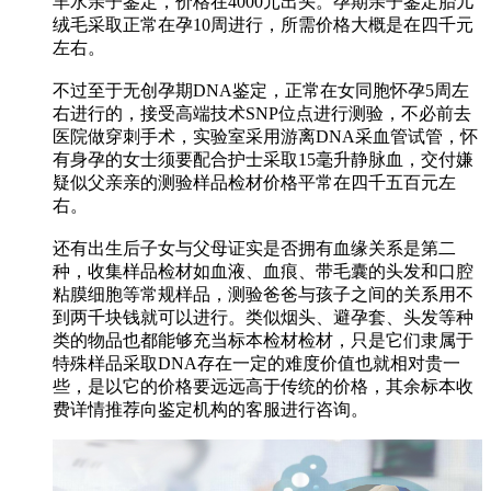
羊水亲子鉴定，价格在4000元出头。孕期亲子鉴定胎儿
绒毛采取正常在孕10周进行，所需价格大概是在四千元
左右。
不过至于无创孕期DNA鉴定，正常在女同胞怀孕5周左
右进行的，接受高端技术SNP位点进行测验，不必前去
医院做穿刺手术，实验室采用游离DNA采血管试管，怀
有身孕的女士须要配合护士采取15毫升静脉血，交付嫌
疑似父亲亲的测验样品检材价格平常在四千五百元左
右。
还有出生后子女与父母证实是否拥有血缘关系是第二
种，收集样品检材如血液、血痕、带毛囊的头发和口腔
粘膜细胞等常规样品，测验爸爸与孩子之间的关系用不
到两千块钱就可以进行。类似烟头、避孕套、头发等种
类的物品也都能够充当标本检材检材，只是它们隶属于
特殊样品采取DNA存在一定的难度价值也就相对贵一
些，是以它的价格要远远高于传统的价格，其余标本收
费详情推荐向鉴定机构的客服进行咨询。