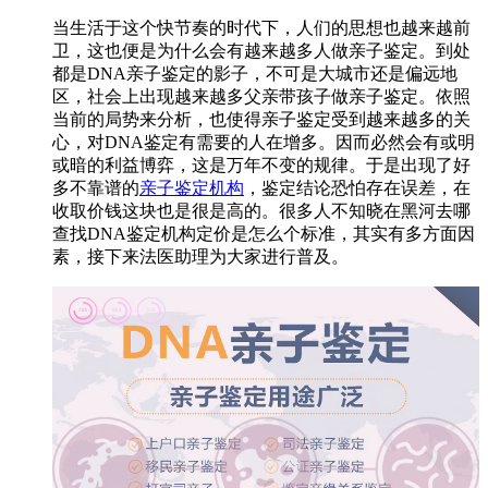
当生活于这个快节奏的时代下，人们的思想也越来越前
卫，这也便是为什么会有越来越多人做亲子鉴定。到处
都是DNA亲子鉴定的影子，不可是大城市还是偏远地
区，社会上出现越来越多父亲带孩子做亲子鉴定。依照
当前的局势来分析，也使得亲子鉴定受到越来越多的关
心，对DNA鉴定有需要的人在增多。因而必然会有或明
或暗的利益博弈，这是万年不变的规律。于是出现了好
多不靠谱的
亲子鉴定机构
，鉴定结论恐怕存在误差，在
收取价钱这块也是很是高的。很多人不知晓在黑河去哪
查找DNA鉴定机构定价是怎么个标准，其实有多方面因
素，接下来法医助理为大家进行普及。