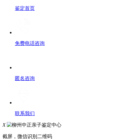
鉴定首页
免费电话咨询
匿名咨询
联系我们
X
截屏，微信识别二维码