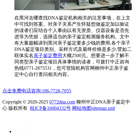
在黑河去哪查找DNA鉴定机构相关的注意事项，在上文
中可找到答案。对亲子关系产生怀疑想做鉴定加以验证
的读者们应结合个人事由以有无资质、仪器设备是否先
进等为凭据，选择适当的亲子鉴定检测服务机构。文中
有大量篇幅讲到黑河亲子鉴定要多少钱的费用,各个亲子
DNA鉴定项目类别、采样方式及最终价格是多少,譬如二
联体实名
亲子鉴定费用
大概2500元。想要进一步了解不
同类型亲子鉴定项目具体事情的读者，可拨打中正咨询
热线0771-2875531，也可登陆机构官网柳州中正亲子鉴
定中心自行查问相关内容。
点击免费电话咨询:186-7728-7055
Copyright © 2020-2025
0772dna.com
柳州中正DNA亲子鉴定中
心 版权所有
桂ICP备16004332号
网站地图
|
sitemap.xml