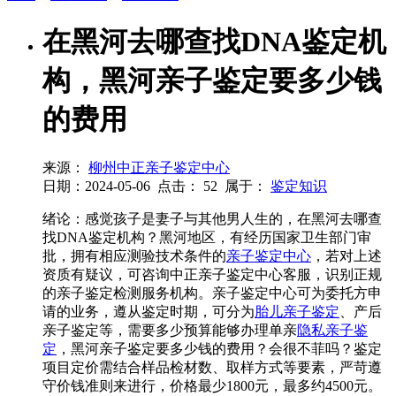
在黑河去哪查找DNA鉴定机
构，黑河亲子鉴定要多少钱
的费用
来源：
柳州中正亲子鉴定中心
日期：2024-05-06
点击：
52
属于：
鉴定知识
绪论：感觉孩子是妻子与其他男人生的，在黑河去哪查
找DNA鉴定机构？黑河地区，有经历国家卫生部门审
批，拥有相应测验技术条件的
亲子鉴定中心
，若对上述
资质有疑议，可咨询中正亲子鉴定中心客服，识别正规
的亲子鉴定检测服务机构。亲子鉴定中心可为委托方申
请的业务，遵从鉴定时期，可分为
胎儿亲子鉴定
、产后
亲子鉴定等，需要多少预算能够办理单亲
隐私亲子鉴
定
，黑河亲子鉴定要多少钱的费用？会很不菲吗？鉴定
项目定价需结合样品检材数、取样方式等要素，严苛遵
守价钱准则来进行，价格最少1800元，最多约4500元。