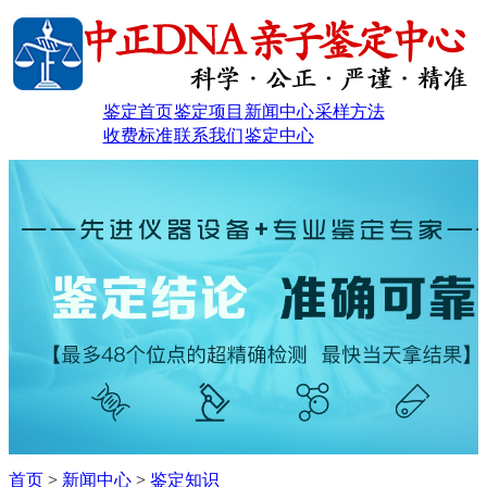
鉴定首页
鉴定项目
新闻中心
采样方法
收费标准
联系我们
鉴定中心
首页
>
新闻中心
>
鉴定知识