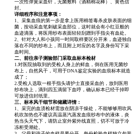
一次性弹簧采血针，无菌敷料（酒精棉花棒）、黄色信
封。
详细程序和注意事项：
1、采集血痕的第一步是拿上医用棉签毒杀皮肤表面的细
菌，按动采血笔刺破采血部位，这时就会有小红豆般的
血迹滴落，将医用纱布表面轻轻刮蹭到手指尖有血处。
2、针对大人和小孩同一时间取样要区分开来，血迹独自
落在不同的纱布上，而且附上对应的名字及身份写下采
血时间。
二、前往亲子测验部门采取血标本检材
1.对医院抽取到的受检人身上的鲜血，倒在医用无菌纱
布上，自然风干，可用于DNA鉴定实验的血痕标本就造
成了；
2.受检人选取一根手指头请护士直接采血的，放到医用
纱布块上，滴到四五滴留下血哼，确认标本已经干掉即
可放进信封纸里。
三、标本风干细节和储藏详情：
1、采完的血渍检材需放在阴凉干燥处，不能够够用吹风
机吹加热也不建议高温蒸汽蒸发血痕纱布中的液体，炎
热当头天气下，请防止室外紫外线直照，切不可放于冷
冻柜受潮处。
2、父母和孩子的血样是要分开，每份检验血样独立包装