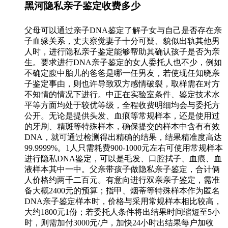
黑河隐私亲子鉴定收费多少
父母可以通过亲子DNA鉴定了解子女与自己是否存在亲
子血缘关系，丈夫察觉妻子十分可疑、貌似出轨其他男
人时，进行隐私亲子鉴定能够帮助其确认孩子是否为亲
生。要求进行DNA亲子鉴定的女人委托人也不少，例如
不确定腹中胎儿的爸爸是哪一任男友，若使现任知晓亲
子鉴定事由，则也许导致双方感情破裂，取样需在对方
不知情的情况下进行。中正在实验室条件、鉴定技术水
平等方面均处于较优等级，全程收费明细均会与委托方
公开。无论是提供头发、血痕等常规样本，还是使用过
的牙刷、精斑等特殊样本，确保提交的样本中含有有效
DNA，就可通过检测得出精确的结果，结果精准度高达
99.9999%。1人只需耗费900-1000元左右可使用常规样本
进行隐私DNA鉴定，可以是毛发、口腔拭子、血痕、血
液样本其中一中。父亲带孩子做隐私亲子鉴定，合计俩
人价格约两千二百元。有意向进行双亲亲子鉴定，需准
备大概2400元的预算；指甲、烟蒂等特殊样本作为匿名
DNA亲子鉴定样本时，价格与采用常规样本相比较高，
大约1800元1份；若委托人条件将出结果时间缩短至5小
时，则需加付3000元/户，加快24小时出结果每户加收