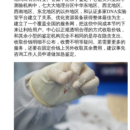
测验机构中，七大大地理分区中华东地区、西北地区、
西南地区、东北地区的以外地区，和认证多家DNA实验
室平台建立了关系。优化资源装备获得整体最佳为主，
建立了一个覆盖全国的服务网，把这些中间成本节约下
来让利给用户。中心以正规透明合理的方式收取价钱，
和其余小型的鉴定机构完全不相同的是存在隐含支出、
收取价钱明细不公布，收费不明等疑问。若需要更多的
服务，还要在固定价钱上另外收取其余费用，建议事先
咨询工作人员申请做加急鉴定。