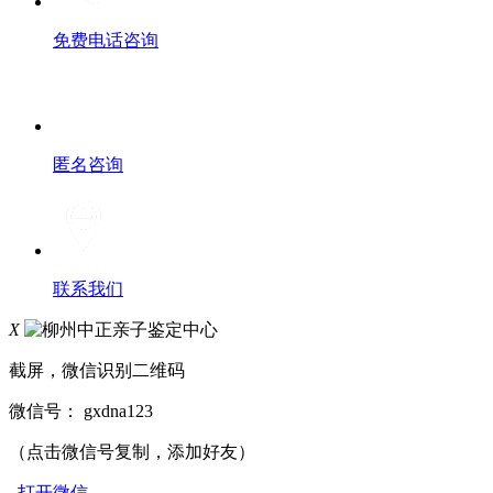
免费电话咨询
匿名咨询
联系我们
X
截屏，微信识别二维码
微信号：
gxdna123
（点击微信号复制，添加好友）
打开微信