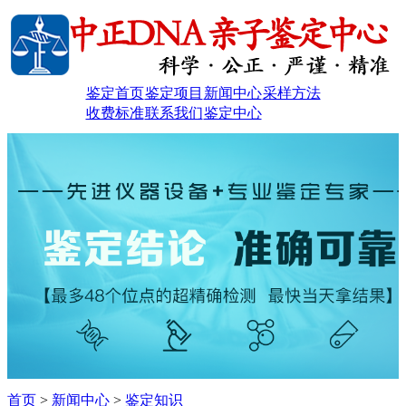
鉴定首页
鉴定项目
新闻中心
采样方法
收费标准
联系我们
鉴定中心
首页
>
新闻中心
>
鉴定知识