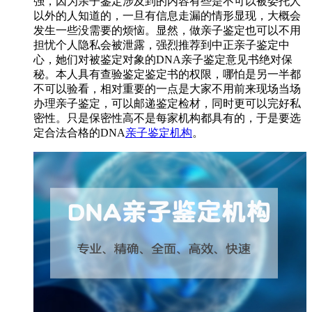
强，因为亲子鉴定涉及到的内容有些是不可以被委托人
以外的人知道的，一旦有信息走漏的情形显现，大概会
发生一些没需要的烦恼。显然，做亲子鉴定也可以不用
担忧个人隐私会被泄露，强烈推荐到中正亲子鉴定中
心，她们对被鉴定对象的DNA亲子鉴定意见书绝对保
秘。本人具有查验鉴定鉴定书的权限，哪怕是另一半都
不可以验看，相对重要的一点是大家不用前来现场当场
办理亲子鉴定，可以邮递鉴定检材，同时更可以完好私
密性。只是保密性高不是每家机构都具有的，于是要选
定合法合格的DNA
亲子鉴定机构
。