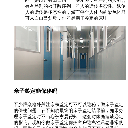
的，是以只有出自同一个受精卵，有差别的人所含
有有差别的核苷酸序列，即人的遗传多态性。纵使
人的遗传是多态性的，然而每个人体内的染色体只
可来自自己父母，也即是亲子鉴定的原理。
亲子鉴定能保秘吗
不少群众格外关注亲权鉴定可不可以隐秘，做亲子鉴定
的保秘问题，在不知晓最终的亲子鉴定结果前，如果办
理亲子鉴定时不当心被家属得知，这会对家庭造成必定
的影响。现如今做亲子鉴定保护客户隐私性讯息非常的