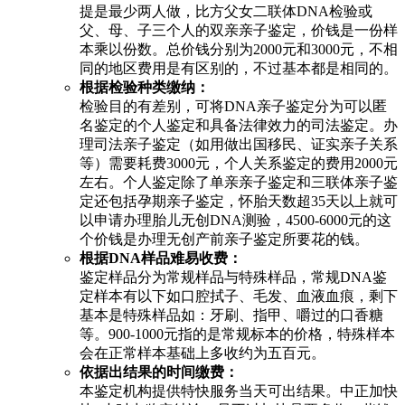
提是最少两人做，比方父女二联体DNA检验或
父、母、子三个人的双亲亲子鉴定，价钱是一份样
本乘以份数。总价钱分别为2000元和3000元，不相
同的地区费用是有区别的，不过基本都是相同的。
根据检验种类缴纳：
检验目的有差别，可将DNA亲子鉴定分为可以匿
名鉴定的个人鉴定和具备法律效力的司法鉴定。办
理司法亲子鉴定（如用做出国移民、证实亲子关系
等）需要耗费3000元，个人关系鉴定的费用2000元
左右。个人鉴定除了单亲亲子鉴定和三联体亲子鉴
定还包括孕期亲子鉴定，怀胎天数超35天以上就可
以申请办理胎儿无创DNA测验，4500-6000元的这
个价钱是办理无创产前亲子鉴定所要花的钱。
根据DNA样品难易收费：
鉴定样品分为常规样品与特殊样品，常规DNA鉴
定样本有以下如口腔拭子、毛发、血液血痕，剩下
基本是特殊样品如：牙刷、指甲、嚼过的口香糖
等。900-1000元指的是常规标本的价格，特殊样本
会在正常样本基础上多收约为五百元。
依据出结果的时间缴费：
本鉴定机构提供特快服务当天可出结果。中正加快