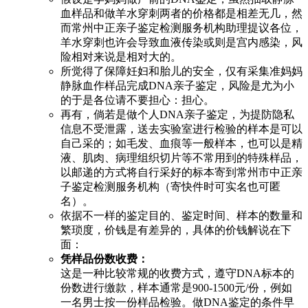
血样品和做羊水穿刺两者的价格都是相差无几，然
而常州中正亲子鉴定检测服务机构助理提议各位，
羊水穿刺也许会导致血液传染或则是宫内感染，风
险相对来说是相对大的。
所觉得了保障妊妇和胎儿的安全，仅有采集准妈妈
静脉血作样品完成DNA亲子鉴定，风险是尤为小
的于是各位请不要担心：担心。
再有，倘若是做个人DNA亲子鉴定，为提防隐私
信息不受泄露，送去实验室进行检验的样本是可以
自己采的；如毛发、血痕等一般样本，也可以是精
液、肌肉、病理组织切片等不常用到的特殊样品，
以邮递的方式将自行采好的标本寄到常州市中正亲
子鉴定检测服务机构（寄快件时可实名也可匿
名）。
依据不一样的鉴定目的、鉴定时间、样本的数量和
繁琐度，价钱是有差异的，具体的价钱解说在下
面：
凭样品份数收费：
这是一种比较常规的收费方式，遵守DNA标本的
份数进行缴款，样本通常是900-1500元/份，例如
一名男士按一份样品检验。做DNA鉴定的条件早