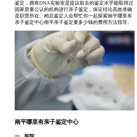
鉴定，拥有DNA实验室是提议前去的鉴定水平能取得过
国家质量公认的机构进行亲子鉴定，保证结论高效准确
是职责所在。稍后鉴定人会帮忙你一起探索南平哪里有
亲子鉴定中心南平亲子鉴定要多少钱的费用方法指导。
南平哪里有亲子鉴定中心
一、医院