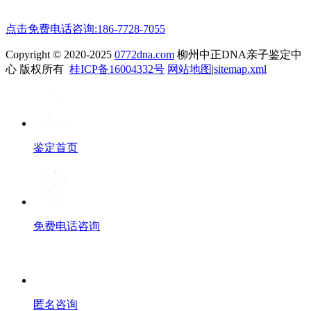
点击免费电话咨询:186-7728-7055
Copyright © 2020-2025
0772dna.com
柳州中正DNA亲子鉴定中
心 版权所有
桂ICP备16004332号
网站地图
|
sitemap.xml
鉴定首页
免费电话咨询
匿名咨询