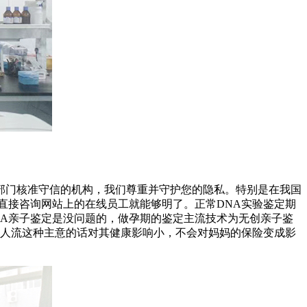
部门核准守信的机构，我们尊重并守护您的隐私。特别是在我国
直接咨询网站上的在线员工就能够明了。正常DNA实验鉴定期
NA亲子鉴定是没问题的，做孕期的鉴定主流技术为无创亲子鉴
用人流这种主意的话对其健康影响小，不会对妈妈的保险变成影