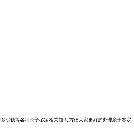
用多少钱等各种亲子鉴定相关知识.方便大家更好的办理亲子鉴定