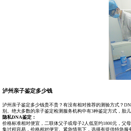
泸州亲子鉴定多少钱
泸州亲子鉴定多少钱贵不贵？有没有相对推荐的测验方式？D
别。绝大多数的亲子鉴定检测服务机构中有3种鉴定方式，胎
隐私DNA鉴定：
价格标准相对便宜，二联体父子或母子2人低至约1800元，父
集过程容易，价格相对便宜。紧急情形下，选择有提供特急服