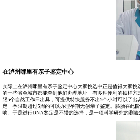
在泸州哪里有亲子鉴定中心
实际上在泸州哪里有亲子鉴定中心大家挑选中正是值得大家挑
的一些省会城市都能查到他们办理地址，有多种便利的抽样方式
限5个自然工作日出具，可提供特快服务不出5个小时可以了出
定，孕限期超过5周的可以办理孕期无创亲子鉴定。胚胎在此
响。于是进行DNA鉴定是不错的选择，是一项科学研究的测验