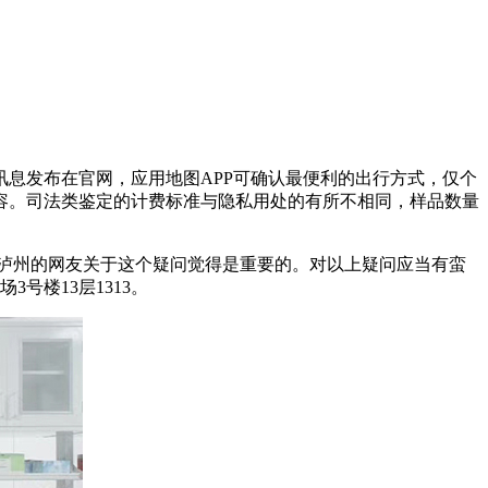
息发布在官网，应用地图APP可确认最便利的出行方式，仅个
容。司法类鉴定的计费标准与隐私用处的有所不相同，样品数量
泸州的网友关于这个疑问觉得是重要的。对以上疑问应当有蛮
号楼13层1313。